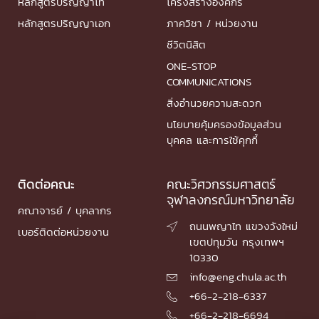
หลักสูตรปริญญาโท
โครงสร้างองค์กร
หลักสูตรปริญญาเอก
ภาควิชา / หน่วยงาน
ชีวิตนิสิต
ONE-STOP
COMMUNICATIONS
สิ่งอำนวยความสะดวก
นโยบายคุ้มครองข้อมูลส่วน
บุคคล และการใช้คุกกี้
ติดต่อคณะ
คณะวิศวกรรมศาสตร์
จุฬาลงกรณ์มหาวิทยาลัย
คณาจารย์ / บุคลากร
ถนนพญาไท แขวงวังใหม่

เบอร์ติดต่อหน่วยงาน
เขตปทุมวัน กรุงเทพฯ
10330
info@eng.chula.ac.th

+66-2-218-6337

+66-2-218-6694
