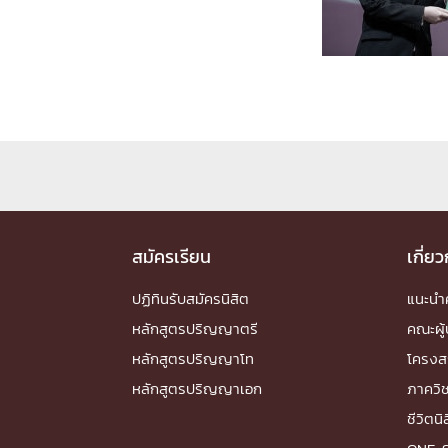
Engineering My World : สร้างสรรค์โลกใหม่
โครงการ Chula Engineering สนับสนุนการเรีย
(Lifelong Learning)
FACULTY
หน้าแรกบุคลากร

คณะผู้บริหาร
คณาจารย์ / บุคลากร
โคร
ทำเนียบศักดิ์อินทาเนีย
ศาสตราจารย์กิตติค
ปริญญากิตติมศักดิ์
สมัครเรียน
เกี่ย
DEPARTME
ปฏิทินรับสมัครนิสิต
แนะน
หลักสูตรปริญญาตรี
คณะผู้
หน้าแรกภาควิชา/หน่วยงาน

หลักสูตรปริญญาโท
โครงส
หน่วยงาน
เบอร์ติดต่อหน่วยงาน
หลักสูตรปริญญาเอก
ภาควิ
RESEARCH
ชีวิตนิ