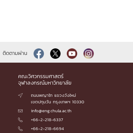
ติดตามผ่าน
คณะวิศวกรรมศาสตร์
จุฬาลงกรณ์มหาวิทยาลัย
ถนนพญาไท แขวงวังใหม่

เขตปทุมวัน กรุงเทพฯ 10330
info@eng.chula.ac.th

+66-2-218-6337

+66-2-218-6694
