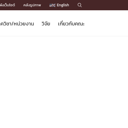
ังเว็บไซต์
คลังรูปภาพ
English

ควิชา/หน่วยงาน
วิจัย
เกี่ยวกับคณะ
Sustainable Development Goals
ข่าวรับสมัครนิสิต
หลักสูตรปริญญาโท
คณาจารย์ / บุคลากร
เบอร์ติดต่อหน่วยงาน
ข่าววิจัย
แนะนำคณะ


DGs)
BULLETIN
ทำเนียบศักดิ์อินทาเนีย
ทำเนียบนักวิจัย
โครงสร้างองค์กร
โครงการ Chula Engineering สนับสนุน
ปริญญากิตติมศักดิ์
วารสารวิชาการ
Facts and Figures
เรียนรู้ตลอดชีวิต (Lifelong Learning)
ประชาสัมพันธ์ทุนวิจัย (พิเศษ)
ติดต่อคณะ

คำถามด้านวิจัยที่พบบ่อย
ห้องสมุด

เชื่อมต่อหน่วยงานด้านวิจัย