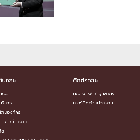
ด้วยวิศวกรรม
นรู้ตลอดชีวิต
งสร้างองค์กร
ุณ
วกับคณะ
ติดต่อคณะ
NTS
ำคณะ
คณาจารย์ / บุคลากร
บริหาร
เบอร์ติดต่อหน่วยงาน
ร้างองค์กร
ชา / หน่วยงาน
สิต