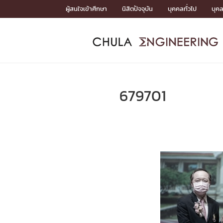
Skip
ผู้สนใจเข้าศึกษา
นิสิตปัจจุบัน
บุคคลทั่วไป
บุค
to
content
หน้าแรกSDGs/Covid19

Toward Innovative Society: fight COVID19
ADMISS
ACADEM
FACULTY
DEPART
RESEAR
ABOUT
หน้าแรกSDGs/Covid19

Sustainable Development Goals (SDGs)
ADMISSIO
679701
หน้าแรกสมัครเรียน
หน้าแรกหลักสูตร
หน้าแรกบุคลากร
หน้าแรกภาควิชา/หน่วยงาน
หน้าแรกวิจัย
หน้าแรกเกี่ยวกับคณะ






หน้าแรกสมัครเรียน

หลักสูตรที่เปิดสอน
ข่าวรับสมัครนิสิต
ปฏิทินรับสมัครนิสิต
ACADEMI
หน้าแรกหลักสูตร

หลักสูตรปริญญาตรี
หลักสูตรปริญญาโท
หลักสูตรปริญญาเอก
BULLETIN