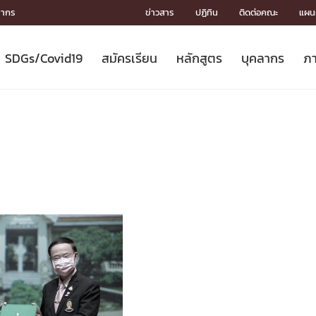
ลากร
ข่าวสาร
ปฏิทิน
ติดต่อคณะ
แผนผ
SDGs/Covid19
สมัครเรียน
หลักสูตร
บุคลากร
ภา
ION
ICS
MENTS
CH
Toward Innovative Society: fight
หลักสูตรที่เปิดสอน
หลักสูตรปริญญาตรี
คณะผู้บริหาร
หน่วยงาน
จรรยาบรรณนักวิจัย
เกี่ยวข้องกับ COVID-19















COVID19
(S
ปฏิทินรับสมัครนิสิต
หลักสูตรปริญญาเอก
โครงสร้างองค์กร
กลุ่มวิจัย
Partnership











N
Engineering My World : สร้างสรรค์
ศาสตราจารย์กิตติคุณ
ผลงานวิจัย
สิ่งอำนวยความสะดวก








โลกใหม่ด้วยวิศวกรรม
การ
ประชาสัมพันธ์ทุนวิจัย (ปกติ)
ดาวน์โหลด




ประกาศและแบบฟอร์ม
จุฬาฯ NetAuth





ติดต่อฝ่ายวิจัย
หน่วยวิศวศึกษา




multi-mentoring system

CS