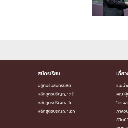
Engineering My World : สร้างสรรค์โลกใหม่
โครงการ Chula Engineering สนับสนุนการเรีย
(Lifelong Learning)
FACULTY
หน้าแรกบุคลากร

คณะผู้บริหาร
คณาจารย์ / บุคลากร
โคร
ทำเนียบศักดิ์อินทาเนีย
ศาสตราจารย์กิตติค
ปริญญากิตติมศักดิ์
สมัครเรียน
เกี่ย
DEPARTME
ปฏิทินรับสมัครนิสิต
แนะน
หลักสูตรปริญญาตรี
คณะผู้
หน้าแรกภาควิชา/หน่วยงาน

หลักสูตรปริญญาโท
โครงส
หน่วยงาน
เบอร์ติดต่อหน่วยงาน
หลักสูตรปริญญาเอก
ภาควิ
RESEARCH
ชีวิตนิ