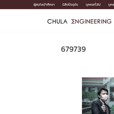
Skip
ผู้สนใจเข้าศึกษา
นิสิตปัจจุบัน
บุคคลทั่วไป
บุค
to
content
หน้าแรกSDGs/Covid19

Toward Innovative Society: fight COVID19
ADMISS
ACADEM
FACULTY
DEPART
RESEAR
ABOUT
หน้าแรกSDGs/Covid19

Sustainable Development Goals (SDGs)
ADMISSIO
679739
หน้าแรกสมัครเรียน
หน้าแรกหลักสูตร
หน้าแรกบุคลากร
หน้าแรกภาควิชา/หน่วยงาน
หน้าแรกวิจัย
หน้าแรกเกี่ยวกับคณะ






หน้าแรกสมัครเรียน

หลักสูตรที่เปิดสอน
ข่าวรับสมัครนิสิต
ปฏิทินรับสมัครนิสิต
ACADEMI
หน้าแรกหลักสูตร

หลักสูตรปริญญาตรี
หลักสูตรปริญญาโท
หลักสูตรปริญญาเอก
BULLETIN