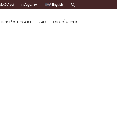
ังเว็บไซต์
คลังรูปภาพ
English

ควิชา/หน่วยงาน
วิจัย
เกี่ยวกับคณะ
Sustainable Development Goals
ข่าวรับสมัครนิสิต
หลักสูตรปริญญาโท
คณาจารย์ / บุคลากร
เบอร์ติดต่อหน่วยงาน
ข่าววิจัย
แนะนำคณะ


DGs)
BULLETIN
ทำเนียบศักดิ์อินทาเนีย
ทำเนียบนักวิจัย
โครงสร้างองค์กร
โครงการ Chula Engineering สนับสนุน
ปริญญากิตติมศักดิ์
วารสารวิชาการ
Facts and Figures
เรียนรู้ตลอดชีวิต (Lifelong Learning)
ประชาสัมพันธ์ทุนวิจัย (พิเศษ)
ติดต่อคณะ

คำถามด้านวิจัยที่พบบ่อย
ห้องสมุด

เชื่อมต่อหน่วยงานด้านวิจัย