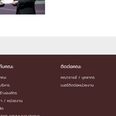
ด้วยวิศวกรรม
นรู้ตลอดชีวิต
งสร้างองค์กร
ุณ
วกับคณะ
ติดต่อคณะ
NTS
ำคณะ
คณาจารย์ / บุคลากร
บริหาร
เบอร์ติดต่อหน่วยงาน
ร้างองค์กร
ชา / หน่วยงาน
สิต