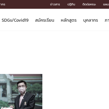
ลากร
ข่าวสาร
ปฏิทิน
ติดต่อคณะ
แผนผ
SDGs/Covid19
สมัครเรียน
หลักสูตร
บุคลากร
ภา
ION
ICS
MENTS
CH
Toward Innovative Society: fight
หลักสูตรที่เปิดสอน
หลักสูตรปริญญาตรี
คณะผู้บริหาร
หน่วยงาน
จรรยาบรรณนักวิจัย
เกี่ยวข้องกับ COVID-19















COVID19
(S
ปฏิทินรับสมัครนิสิต
หลักสูตรปริญญาเอก
โครงสร้างองค์กร
กลุ่มวิจัย
Partnership











N
Engineering My World : สร้างสรรค์
ศาสตราจารย์กิตติคุณ
ผลงานวิจัย
สิ่งอำนวยความสะดวก








โลกใหม่ด้วยวิศวกรรม
การ
ประชาสัมพันธ์ทุนวิจัย (ปกติ)
ดาวน์โหลด




ประกาศและแบบฟอร์ม
จุฬาฯ NetAuth





ติดต่อฝ่ายวิจัย
หน่วยวิศวศึกษา




multi-mentoring system

CS