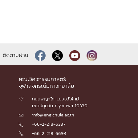
ติดตามผ่าน
คณะวิศวกรรมศาสตร์
จุฬาลงกรณ์มหาวิทยาลัย
ถนนพญาไท แขวงวังใหม่

เขตปทุมวัน กรุงเทพฯ 10330
info@eng.chula.ac.th

+66-2-218-6337

+66-2-218-6694
