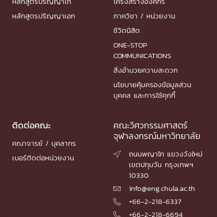
หลักสูตรปริญญาโท
โครงสร้างองค์กร
หลักสูตรปริญญาเอก
ภาควิชา / หน่วยงาน
ชีวิตนิสิต
ONE-STOP
COMMUNICATIONS
สิ่งอำนวยความสะดวก
นโยบายคุ้มครองข้อมูลส่วน
บุคคล และการใช้คุกกี้
ติดต่อคณะ
คณะวิศวกรรมศาสตร์
จุฬาลงกรณ์มหาวิทยาลัย
คณาจารย์ / บุคลากร
ถนนพญาไท แขวงวังใหม่

เบอร์ติดต่อหน่วยงาน
เขตปทุมวัน กรุงเทพฯ
10330
info@eng.chula.ac.th

+66-2-218-6337

+66-2-218-6694
