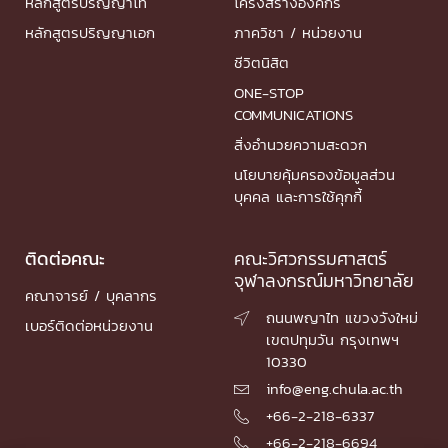
หลักสูตรปริญญาโท
โครงสร้างองค์กร
หลักสูตรปริญญาเอก
ภาควิชา / หน่วยงาน
ชีวิตนิสิต
ONE-STOP
COMMUNICATIONS
สิ่งอำนวยความสะดวก
นโยบายคุ้มครองข้อมูลส่วน
บุคคล และการใช้คุกกี้
ติดต่อคณะ
คณะวิศวกรรมศาสตร์
จุฬาลงกรณ์มหาวิทยาลัย
คณาจารย์ / บุคลากร
ถนนพญาไท แขวงวังใหม่

เบอร์ติดต่อหน่วยงาน
เขตปทุมวัน กรุงเทพฯ
10330
info@eng.chula.ac.th

+66-2-218-6337

+66-2-218-6694
