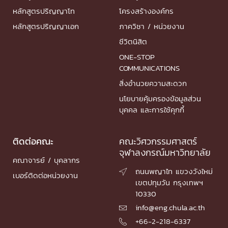
หลักสูตรปริญญาโท
โครงสร้างองค์กร
หลักสูตรปริญญาเอก
ภาควิชา / หน่วยงาน
ชีวิตนิสิต
ONE-STOP
COMMUNICATIONS
สิ่งอำนวยความสะดวก
นโยบายคุ้มครองข้อมูลส่วน
บุคคล และการใช้คุกกี้
ติดต่อคณะ
คณะวิศวกรรมศาสตร์
จุฬาลงกรณ์มหาวิทยาลัย
คณาจารย์ / บุคลากร
ถนนพญาไท แขวงวังใหม่

เบอร์ติดต่อหน่วยงาน
เขตปทุมวัน กรุงเทพฯ
10330
info@eng.chula.ac.th

+66-2-218-6337
