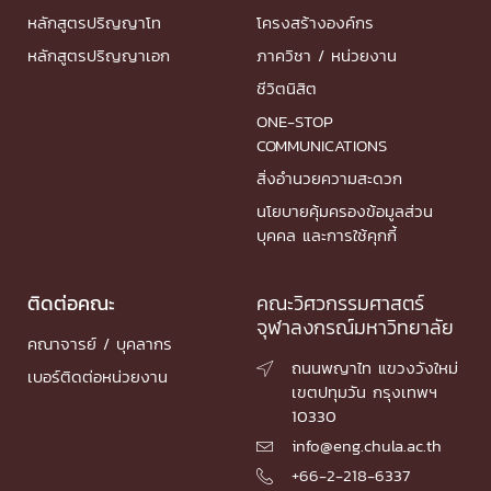
หลักสูตรปริญญาโท
โครงสร้างองค์กร
หลักสูตรปริญญาเอก
ภาควิชา / หน่วยงาน
ชีวิตนิสิต
ONE-STOP
COMMUNICATIONS
สิ่งอำนวยความสะดวก
นโยบายคุ้มครองข้อมูลส่วน
บุคคล และการใช้คุกกี้
ติดต่อคณะ
คณะวิศวกรรมศาสตร์
จุฬาลงกรณ์มหาวิทยาลัย
คณาจารย์ / บุคลากร
ถนนพญาไท แขวงวังใหม่

เบอร์ติดต่อหน่วยงาน
เขตปทุมวัน กรุงเทพฯ
10330
info@eng.chula.ac.th

+66-2-218-6337
