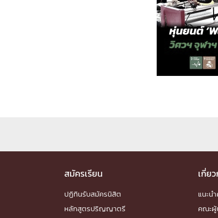
Engineering My World : สร้างสรรค์โลกใหม่
โครงการ Chula Engineering สนับสนุนการเรีย
(Lifelong Learning)
FACULTY
หน้าแรกบุคลากร

คณะผู้บริหาร
คณาจารย์ / บุคลากร
โคร
ทำเนียบศักดิ์อินทาเนีย
ศาสตราจารย์กิตติค
ปริญญากิตติมศักดิ์
DEPARTME
หน้าแรกภาควิชา/หน่วยงาน

สมัครเรียน
เกี่ย
หน่วยงาน
เบอร์ติดต่อหน่วยงาน
RESEARCH
ปฏิทินรับสมัครนิสิต
แนะน
หลักสูตรปริญญาตรี
คณะผู้