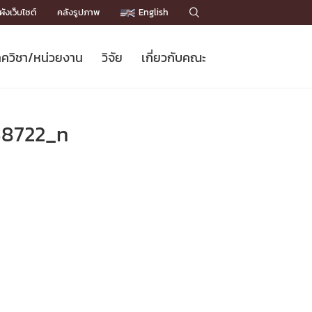
ังเว็บไซต์
คลังรูปภาพ
English

ควิชา/หน่วยงาน
วิจัย
เกี่ยวกับคณะ
Sustainable Development Goals
ข่าวรับสมัครนิสิต
หลักสูตรปริญญาโท
คณาจารย์ / บุคลากร
เบอร์ติดต่อหน่วยงาน
ข่าววิจัย
แนะนำคณะ


DGs)
BULLETIN
ทำเนียบศักดิ์อินทาเนีย
ทำเนียบนักวิจัย
โครงสร้างองค์กร
38722_n
โครงการ Chula Engineering สนับสนุน
ปริญญากิตติมศักดิ์
วารสารวิชาการ
Facts and Figures
เรียนรู้ตลอดชีวิต (Lifelong Learning)
ประชาสัมพันธ์ทุนวิจัย (พิเศษ)
ติดต่อคณะ

คำถามด้านวิจัยที่พบบ่อย
ห้องสมุด

เชื่อมต่อหน่วยงานด้านวิจัย