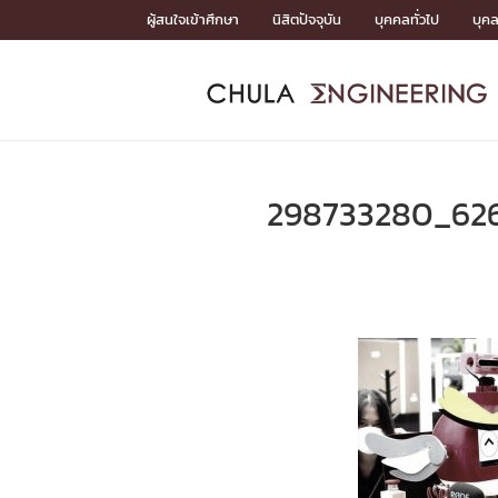
Skip
ผู้สนใจเข้าศึกษา
นิสิตปัจจุบัน
บุคคลทั่วไป
บุค
to
content
หน้าแรกSDGs/Covid19

Toward Innovative Society: fight COVID19
ADMISS
ACADEM
FACULTY
DEPART
RESEAR
ABOUT
หน้าแรกSDGs/Covid19

Sustainable Development Goals (SDGs)
ADMISSIO
298733280_62
หน้าแรกสมัครเรียน
หน้าแรกหลักสูตร
หน้าแรกบุคลากร
หน้าแรกภาควิชา/หน่วยงาน
หน้าแรกวิจัย
หน้าแรกเกี่ยวกับคณะ






หน้าแรกสมัครเรียน

หลักสูตรที่เปิดสอน
ข่าวรับสมัครนิสิต
ปฏิทินรับสมัครนิสิต
ACADEMI
หน้าแรกหลักสูตร

หลักสูตรปริญญาตรี
หลักสูตรปริญญาโท
หลักสูตรปริญญาเอก
BULLETIN