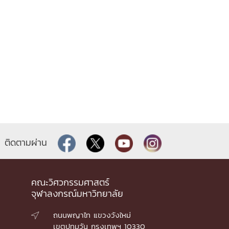
ติดตามผ่าน
คณะวิศวกรรมศาสตร์
จุฬาลงกรณ์มหาวิทยาลัย
ถนนพญาไท แขวงวังใหม่

เขตปทุมวัน กรุงเทพฯ 10330