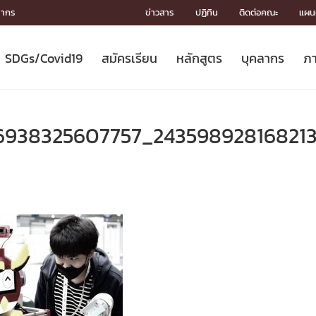
ลากร
ข่าวสาร
ปฏิทิน
ติดต่อคณะ
แผนผ
SDGs/Covid19
สมัครเรียน
หลักสูตร
บุคลากร
ภา
ION
ICS
MENTS
CH
Toward Innovative Society: fight
หลักสูตรที่เปิดสอน
หลักสูตรปริญญาตรี
คณะผู้บริหาร
หน่วยงาน
จรรยาบรรณนักวิจัย
เกี่ยวข้องกับ COVID-19















COVID19
(S
ปฏิทินรับสมัครนิสิต
หลักสูตรปริญญาเอก
โครงสร้างองค์กร
กลุ่มวิจัย
Partnership











N
6938325607757_24359892816821
Engineering My World : สร้างสรรค์
ศาสตราจารย์กิตติคุณ
ผลงานวิจัย
สิ่งอำนวยความสะดวก








โลกใหม่ด้วยวิศวกรรม
การ
ประชาสัมพันธ์ทุนวิจัย (ปกติ)
ดาวน์โหลด




ประกาศและแบบฟอร์ม
จุฬาฯ NetAuth





ติดต่อฝ่ายวิจัย
หน่วยวิศวศึกษา




multi-mentoring system

CS