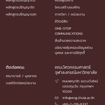
หลักสูตรปริญญาตรี
คณะผู้บริหาร
หลักสูตรปริญญาโท
โครงสร้างองค์กร
หลักสูตรปริญญาเอก
ภาควิชา / หน่วยงาน
ชีวิตนิสิต
ONE-STOP
COMMUNICATIONS
สิ่งอำนวยความสะดวก
นโยบายคุ้มครองข้อมูลส่วน
บุคคล และการใช้คุกกี้
ติดต่อคณะ
คณะวิศวกรรมศาสตร์
จุฬาลงกรณ์มหาวิทยาลัย
คณาจารย์ / บุคลากร
ถนนพญาไท แขวงวังใหม่

เบอร์ติดต่อหน่วยงาน
เขตปทุมวัน กรุงเทพฯ
10330
info@eng.chula.ac.th

+66-2-218-6337
