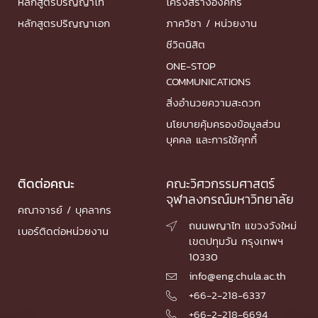
หลักสูตรปริญญาโท
โครงสร้างองค์กร
หลักสูตรปริญญาเอก
ภาควิชา / หน่วยงาน
ชีวิตนิสิต
ONE-STOP
COMMUNICATIONS
สิ่งอำนวยความสะดวก
นโยบายคุ้มครองข้อมูลส่วน
บุคคล และการใช้คุกกี้
ติดต่อคณะ
คณะวิศวกรรมศาสตร์
จุฬาลงกรณ์มหาวิทยาลัย
คณาจารย์ / บุคลากร
ถนนพญาไท แขวงวังใหม่

เบอร์ติดต่อหน่วยงาน
เขตปทุมวัน กรุงเทพฯ
10330
info@eng.chula.ac.th

+66-2-218-6337

+66-2-218-6694
