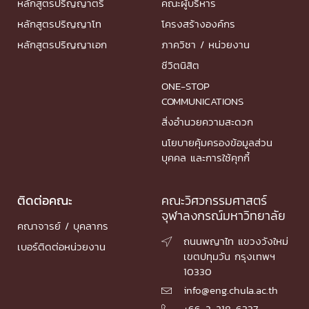
หลักสูตรปริญญาตรี
คณะผู้บริหาร
หลักสูตรปริญญาโท
โครงสร้างองค์กร
หลักสูตรปริญญาเอก
ภาควิชา / หน่วยงาน
ชีวิตนิสิต
ONE-STOP
COMMUNICATIONS
สิ่งอำนวยความสะดวก
นโยบายคุ้มครองข้อมูลส่วน
บุคคล และการใช้คุกกี้
ติดต่อคณะ
คณะวิศวกรรมศาสตร์
จุฬาลงกรณ์มหาวิทยาลัย
คณาจารย์ / บุคลากร
ถนนพญาไท แขวงวังใหม่

เบอร์ติดต่อหน่วยงาน
เขตปทุมวัน กรุงเทพฯ
10330
info@eng.chula.ac.th

+66-2-218-6337