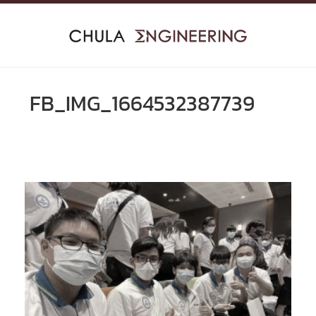
Skip
to
content
FB_IMG_1664532387739