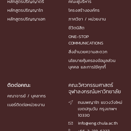
หลักสูตรปริญญาตรี
คณะผู้บริหาร
หลักสูตรปริญญาโท
โครงสร้างองค์กร
หลักสูตรปริญญาเอก
ภาควิชา / หน่วยงาน
ชีวิตนิสิต
ONE-STOP
COMMUNICATIONS
สิ่งอำนวยความสะดวก
นโยบายคุ้มครองข้อมูลส่วน
บุคคล และการใช้คุกกี้
ติดต่อคณะ
คณะวิศวกรรมศาสตร์
จุฬาลงกรณ์มหาวิทยาลัย
คณาจารย์ / บุคลากร
ถนนพญาไท แขวงวังใหม่

เบอร์ติดต่อหน่วยงาน
เขตปทุมวัน กรุงเทพฯ
10330
info@eng.chula.ac.th

+66-2-218-6337