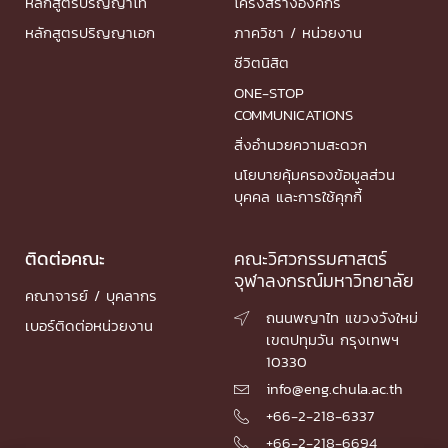
หลักสูตรปริญญาโท
โครงสร้างองค์กร
หลักสูตรปริญญาเอก
ภาควิชา / หน่วยงาน
ชีวิตนิสิต
ONE-STOP
COMMUNICATIONS
สิ่งอำนวยความสะดวก
นโยบายคุ้มครองข้อมูลส่วน
บุคคล และการใช้คุกกี้
ติดต่อคณะ
คณะวิศวกรรมศาสตร์
จุฬาลงกรณ์มหาวิทยาลัย
คณาจารย์ / บุคลากร
ถนนพญาไท แขวงวังใหม่

เบอร์ติดต่อหน่วยงาน
เขตปทุมวัน กรุงเทพฯ
10330
info@eng.chula.ac.th

+66-2-218-6337

+66-2-218-6694
