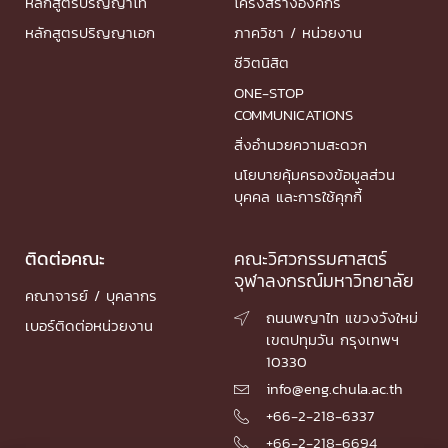
หลักสูตรปริญญาโท
โครงสร้างองค์กร
หลักสูตรปริญญาเอก
ภาควิชา / หน่วยงาน
ชีวิตนิสิต
ONE-STOP
COMMUNICATIONS
สิ่งอำนวยความสะดวก
นโยบายคุ้มครองข้อมูลส่วน
บุคคล และการใช้คุกกี้
ติดต่อคณะ
คณะวิศวกรรมศาสตร์
จุฬาลงกรณ์มหาวิทยาลัย
คณาจารย์ / บุคลากร
ถนนพญาไท แขวงวังใหม่

เบอร์ติดต่อหน่วยงาน
เขตปทุมวัน กรุงเทพฯ
10330
info@eng.chula.ac.th

+66-2-218-6337

+66-2-218-6694
