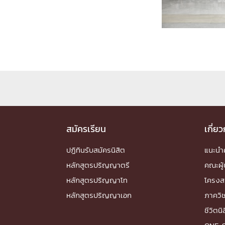
Engineering My World : สร้างสรรค์โลกใหม่
โครงการ Chula Engineering สนับสนุนการเรีย
(Lifelong Learning)
FACULTY
หน้าแรกบุคลากร

คณะผู้บริหาร
คณาจารย์ / บุคลากร
โคร
ทำเนียบศักดิ์อินทาเนีย
ศาสตราจารย์กิตติค
ปริญญากิตติมศักดิ์
สมัครเรียน
เกี่ย
DEPARTME
ปฏิทินรับสมัครนิสิต
แนะน
หลักสูตรปริญญาตรี
คณะผู้
หน้าแรกภาควิชา/หน่วยงาน

หลักสูตรปริญญาโท
โครงส
หน่วยงาน
เบอร์ติดต่อหน่วยงาน
หลักสูตรปริญญาเอก
ภาควิ
RESEARCH
ชีวิตนิ