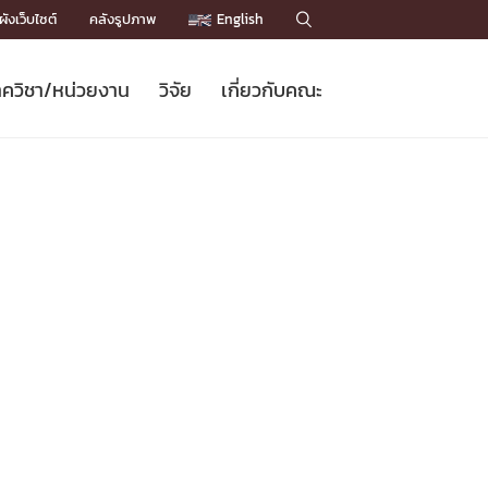
ังเว็บไซต์
คลังรูปภาพ
English

ควิชา/หน่วยงาน
วิจัย
เกี่ยวกับคณะ
Sustainable Development Goals
ข่าวรับสมัครนิสิต
หลักสูตรปริญญาโท
คณาจารย์ / บุคลากร
เบอร์ติดต่อหน่วยงาน
ข่าววิจัย
แนะนำคณะ


DGs)
BULLETIN
ทำเนียบศักดิ์อินทาเนีย
ทำเนียบนักวิจัย
โครงสร้างองค์กร
โครงการ Chula Engineering สนับสนุน
ปริญญากิตติมศักดิ์
วารสารวิชาการ
Facts and Figures
เรียนรู้ตลอดชีวิต (Lifelong Learning)
ประชาสัมพันธ์ทุนวิจัย (พิเศษ)
ติดต่อคณะ

คำถามด้านวิจัยที่พบบ่อย
ห้องสมุด

เชื่อมต่อหน่วยงานด้านวิจัย