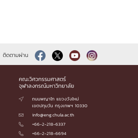
ติดตามผ่าน
คณะวิศวกรรมศาสตร์
จุฬาลงกรณ์มหาวิทยาลัย
ถนนพญาไท แขวงวังใหม่

เขตปทุมวัน กรุงเทพฯ 10330
info@eng.chula.ac.th

+66-2-218-6337

+66-2-218-6694
