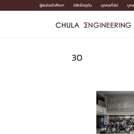
Skip
ผู้สนใจเข้าศึกษา
นิสิตปัจจุบัน
บุคคลทั่วไป
บุค
to
content
หน้าแรกSDGs/Covid19

Toward Innovative Society: fight COVID19
ADMISS
ACADEM
FACULTY
DEPART
RESEAR
ABOUT
หน้าแรกSDGs/Covid19

Sustainable Development Goals (SDGs)
ADMISSIO
30
หน้าแรกสมัครเรียน
หน้าแรกหลักสูตร
หน้าแรกบุคลากร
หน้าแรกภาควิชา/หน่วยงาน
หน้าแรกวิจัย
หน้าแรกเกี่ยวกับคณะ






หน้าแรกสมัครเรียน

หลักสูตรที่เปิดสอน
ข่าวรับสมัครนิสิต
ปฏิทินรับสมัครนิสิต
ACADEMI
หน้าแรกหลักสูตร

หลักสูตรปริญญาตรี
หลักสูตรปริญญาโท
หลักสูตรปริญญาเอก
BULLETIN