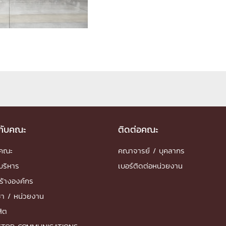
ด้วยวิศวกรรม
นรู้ตลอดชีวิต
งสร้างองค์กร
ุณ
วกับคณะ
ติดต่อคณะ
NTS
ำคณะ
คณาจารย์ / บุคลากร
บริหาร
เบอร์ติดต่อหน่วยงาน
ร้างองค์กร
ชา / หน่วยงาน
สิต