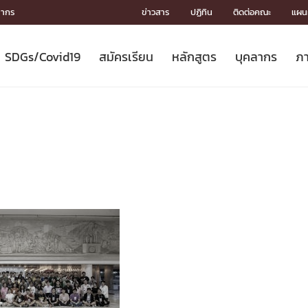
ลากร
ข่าวสาร
ปฏิทิน
ติดต่อคณะ
แผนผ
SDGs/Covid19
สมัครเรียน
หลักสูตร
บุคลากร
ภา
ION
ICS
MENTS
CH
Toward Innovative Society: fight
หลักสูตรที่เปิดสอน
หลักสูตรปริญญาตรี
คณะผู้บริหาร
หน่วยงาน
จรรยาบรรณนักวิจัย
เกี่ยวข้องกับ COVID-19















COVID19
(S
ปฏิทินรับสมัครนิสิต
หลักสูตรปริญญาเอก
โครงสร้างองค์กร
กลุ่มวิจัย
Partnership











N
Engineering My World : สร้างสรรค์
ศาสตราจารย์กิตติคุณ
ผลงานวิจัย
สิ่งอำนวยความสะดวก








โลกใหม่ด้วยวิศวกรรม
การ
ประชาสัมพันธ์ทุนวิจัย (ปกติ)
ดาวน์โหลด




ประกาศและแบบฟอร์ม
จุฬาฯ NetAuth





ติดต่อฝ่ายวิจัย
หน่วยวิศวศึกษา




multi-mentoring system

CS