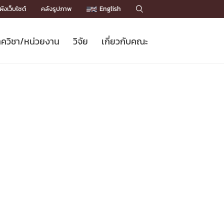
ังเว็บไซต์
คลังรูปภาพ
English

ควิชา/หน่วยงาน
วิจัย
เกี่ยวกับคณะ
Sustainable Development Goals
ข่าวรับสมัครนิสิต
หลักสูตรปริญญาโท
คณาจารย์ / บุคลากร
เบอร์ติดต่อหน่วยงาน
ข่าววิจัย
แนะนำคณะ


DGs)
BULLETIN
ทำเนียบศักดิ์อินทาเนีย
ทำเนียบนักวิจัย
โครงสร้างองค์กร
โครงการ Chula Engineering สนับสนุน
ปริญญากิตติมศักดิ์
วารสารวิชาการ
Facts and Figures
เรียนรู้ตลอดชีวิต (Lifelong Learning)
ประชาสัมพันธ์ทุนวิจัย (พิเศษ)
ติดต่อคณะ

คำถามด้านวิจัยที่พบบ่อย
ห้องสมุด

เชื่อมต่อหน่วยงานด้านวิจัย