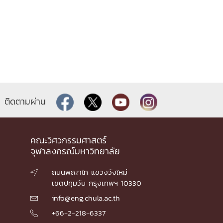
ติดตามผ่าน
คณะวิศวกรรมศาสตร์
จุฬาลงกรณ์มหาวิทยาลัย
ถนนพญาไท แขวงวังใหม่

เขตปทุมวัน กรุงเทพฯ 10330
info@eng.chula.ac.th

+66-2-218-6337
