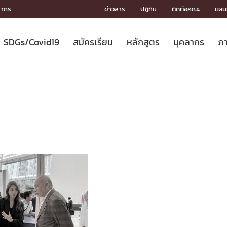
ลากร
ข่าวสาร
ปฏิทิน
ติดต่อคณะ
แผนผ
SDGs/Covid19
สมัครเรียน
หลักสูตร
บุคลากร
ภา
ION
ICS
MENTS
CH
Toward Innovative Society: fight
หลักสูตรที่เปิดสอน
หลักสูตรปริญญาตรี
คณะผู้บริหาร
หน่วยงาน
จรรยาบรรณนักวิจัย
เกี่ยวข้องกับ COVID-19















COVID19
(S
ปฏิทินรับสมัครนิสิต
หลักสูตรปริญญาเอก
โครงสร้างองค์กร
กลุ่มวิจัย
Partnership











N
Engineering My World : สร้างสรรค์
ศาสตราจารย์กิตติคุณ
ผลงานวิจัย
สิ่งอำนวยความสะดวก








โลกใหม่ด้วยวิศวกรรม
การ
ประชาสัมพันธ์ทุนวิจัย (ปกติ)
ดาวน์โหลด




ประกาศและแบบฟอร์ม
จุฬาฯ NetAuth





ติดต่อฝ่ายวิจัย
หน่วยวิศวศึกษา




multi-mentoring system

CS