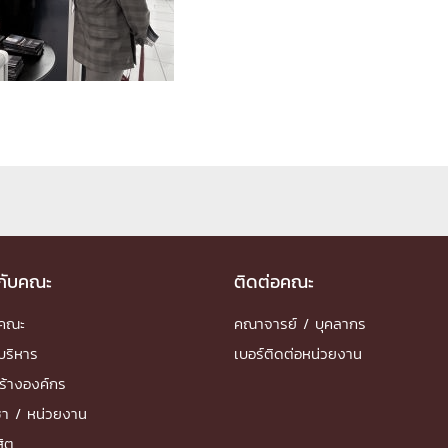
ด้วยวิศวกรรม
นรู้ตลอดชีวิต
งสร้างองค์กร
ุณ
NTS
วกับคณะ
ติดต่อคณะ
ำคณะ
คณาจารย์ / บุคลากร
บริหาร
เบอร์ติดต่อหน่วยงาน
ร้างองค์กร
ชา / หน่วยงาน
สิต