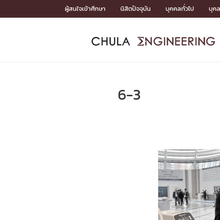
Skip
ผู้สนใจเข้าศึกษา
นิสิตปัจจุบัน
บุคคลทั่วไป
บุค
to
content
หน้าแรกSDGs/Covid19

Toward Innovative Society: fight COVID19
ADMISS
ACADEM
FACULTY
DEPART
RESEAR
ABOUT
หน้าแรกSDGs/Covid19

Sustainable Development Goals (SDGs)
ADMISSIO
6-3
หน้าแรกสมัครเรียน
หน้าแรกหลักสูตร
หน้าแรกบุคลากร
หน้าแรกภาควิชา/หน่วยงาน
หน้าแรกวิจัย
หน้าแรกเกี่ยวกับคณะ






หน้าแรกสมัครเรียน

หลักสูตรที่เปิดสอน
ข่าวรับสมัครนิสิต
ปฏิทินรับสมัครนิสิต
ACADEMI
หน้าแรกหลักสูตร

หลักสูตรปริญญาตรี
หลักสูตรปริญญาโท
หลักสูตรปริญญาเอก
BULLETIN