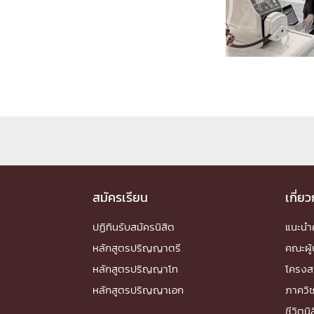
Engineering My World : สร้างสรรค์โลกใหม่
โครงการ Chula Engineering สนับสนุนการเรีย
(Lifelong Learning)
FACULTY
หน้าแรกบุคลากร

คณะผู้บริหาร
คณาจารย์ / บุคลากร
โคร
ทำเนียบศักดิ์อินทาเนีย
ศาสตราจารย์กิตติค
ปริญญากิตติมศักดิ์
DEPARTME
สมัครเรียน
เกี่ย
ปฏิทินรับสมัครนิสิต
แนะน
หน้าแรกภาควิชา/หน่วยงาน

หลักสูตรปริญญาตรี
คณะผู้
หน่วยงาน
เบอร์ติดต่อหน่วยงาน
หลักสูตรปริญญาโท
โครงส
RESEARCH
หลักสูตรปริญญาเอก
ภาควิ
ชีวิตนิ