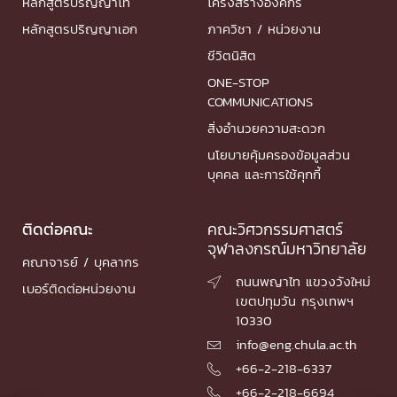
หลักสูตรปริญญาโท
โครงสร้างองค์กร
หลักสูตรปริญญาเอก
ภาควิชา / หน่วยงาน
ชีวิตนิสิต
ONE-STOP
COMMUNICATIONS
สิ่งอำนวยความสะดวก
นโยบายคุ้มครองข้อมูลส่วน
บุคคล และการใช้คุกกี้
ติดต่อคณะ
คณะวิศวกรรมศาสตร์
จุฬาลงกรณ์มหาวิทยาลัย
คณาจารย์ / บุคลากร
ถนนพญาไท แขวงวังใหม่

เบอร์ติดต่อหน่วยงาน
เขตปทุมวัน กรุงเทพฯ
10330
info@eng.chula.ac.th

+66-2-218-6337

+66-2-218-6694
