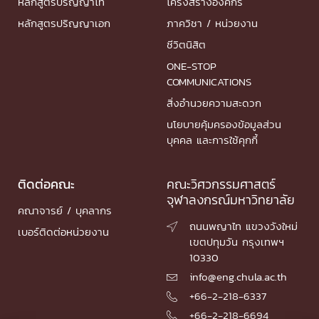
หลักสูตรปริญญาโท
โครงสร้างองค์กร
หลักสูตรปริญญาเอก
ภาควิชา / หน่วยงาน
ชีวิตนิสิต
ONE-STOP
COMMUNICATIONS
สิ่งอำนวยความสะดวก
นโยบายคุ้มครองข้อมูลส่วน
บุคคล และการใช้คุกกี้
ติดต่อคณะ
คณะวิศวกรรมศาสตร์
จุฬาลงกรณ์มหาวิทยาลัย
คณาจารย์ / บุคลากร
ถนนพญาไท แขวงวังใหม่

เบอร์ติดต่อหน่วยงาน
เขตปทุมวัน กรุงเทพฯ
10330
info@eng.chula.ac.th

+66-2-218-6337

+66-2-218-6694
