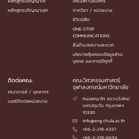
หลักสูตรปริญญาโท
โครงสร้างองค์กร
หลักสูตรปริญญาเอก
ภาควิชา / หน่วยงาน
ชีวิตนิสิต
ONE-STOP
COMMUNICATIONS
สิ่งอำนวยความสะดวก
นโยบายคุ้มครองข้อมูลส่วน
บุคคล และการใช้คุกกี้
ติดต่อคณะ
คณะวิศวกรรมศาสตร์
จุฬาลงกรณ์มหาวิทยาลัย
คณาจารย์ / บุคลากร
ถนนพญาไท แขวงวังใหม่

เบอร์ติดต่อหน่วยงาน
เขตปทุมวัน กรุงเทพฯ
10330
info@eng.chula.ac.th

+66-2-218-6337

+66-2-218-6694
