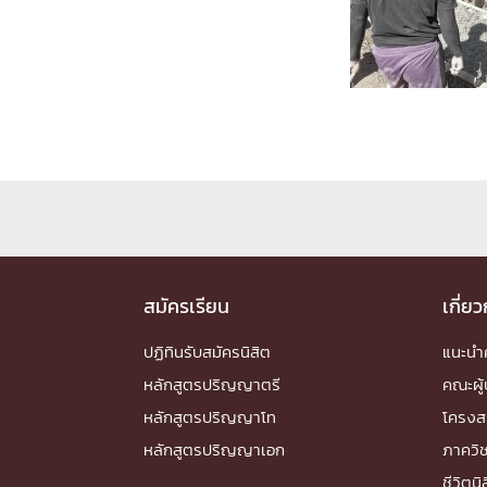
Engineering My World : สร้างสรรค์โลกใหม่
โครงการ Chula Engineering สนับสนุนการเรีย
(Lifelong Learning)
FACULTY
หน้าแรกบุคลากร

คณะผู้บริหาร
คณาจารย์ / บุคลากร
โคร
ทำเนียบศักดิ์อินทาเนีย
ศาสตราจารย์กิตติค
ปริญญากิตติมศักดิ์
DEPARTME
สมัครเรียน
เกี่ย
ปฏิทินรับสมัครนิสิต
แนะน
หน้าแรกภาควิชา/หน่วยงาน

หลักสูตรปริญญาตรี
คณะผู้
หน่วยงาน
เบอร์ติดต่อหน่วยงาน
หลักสูตรปริญญาโท
โครงส
RESEARCH
หลักสูตรปริญญาเอก
ภาควิ
ชีวิตนิ