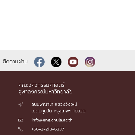
ติดตามผ่าน
คณะวิศวกรรมศาสตร์
จุฬาลงกรณ์มหาวิทยาลัย
ถนนพญาไท แขวงวังใหม่

เขตปทุมวัน กรุงเทพฯ 10330
info@eng.chula.ac.th

+66-2-218-6337
