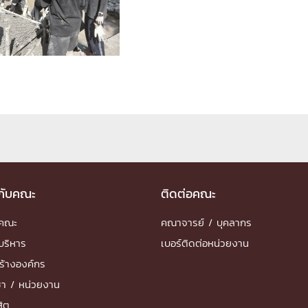
ด้วยวิศวกรรม
นรู้ตลอดชีวิต
งสร้างองค์กร
ุณ
NTS
วกับคณะ
ติดต่อคณะ
ำคณะ
คณาจารย์ / บุคลากร
บริหาร
เบอร์ติดต่อหน่วยงาน
ร้างองค์กร
ชา / หน่วยงาน
สิต