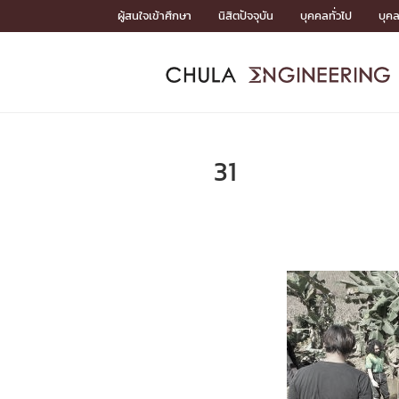
Skip
ผู้สนใจเข้าศึกษา
นิสิตปัจจุบัน
บุคคลทั่วไป
บุค
to
content
หน้าแรกSDGs/Covid19

Toward Innovative Society: fight COVID19
ADMISS
ACADEM
FACULTY
DEPART
RESEAR
ABOUT
หน้าแรกSDGs/Covid19

Sustainable Development Goals (SDGs)
ADMISSIO
31
หน้าแรกสมัครเรียน
หน้าแรกหลักสูตร
หน้าแรกบุคลากร
หน้าแรกภาควิชา/หน่วยงาน
หน้าแรกวิจัย
หน้าแรกเกี่ยวกับคณะ






หน้าแรกสมัครเรียน

หลักสูตรที่เปิดสอน
ข่าวรับสมัครนิสิต
ปฏิทินรับสมัครนิสิต
ACADEMI
หน้าแรกหลักสูตร

หลักสูตรปริญญาตรี
หลักสูตรปริญญาโท
หลักสูตรปริญญาเอก
BULLETIN