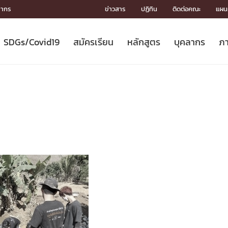
ลากร
ข่าวสาร
ปฏิทิน
ติดต่อคณะ
แผนผ
SDGs/Covid19
สมัครเรียน
หลักสูตร
บุคลากร
ภา
ION
ICS
MENTS
CH
Toward Innovative Society: fight
หลักสูตรที่เปิดสอน
หลักสูตรปริญญาตรี
คณะผู้บริหาร
หน่วยงาน
จรรยาบรรณนักวิจัย
เกี่ยวข้องกับ COVID-19















COVID19
(S
ปฏิทินรับสมัครนิสิต
หลักสูตรปริญญาเอก
โครงสร้างองค์กร
กลุ่มวิจัย
Partnership











N
Engineering My World : สร้างสรรค์
ศาสตราจารย์กิตติคุณ
ผลงานวิจัย
สิ่งอำนวยความสะดวก








โลกใหม่ด้วยวิศวกรรม
การ
ประชาสัมพันธ์ทุนวิจัย (ปกติ)
ดาวน์โหลด




ประกาศและแบบฟอร์ม
จุฬาฯ NetAuth





ติดต่อฝ่ายวิจัย
หน่วยวิศวศึกษา




multi-mentoring system

CS