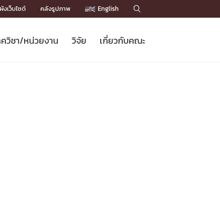
ังเว็บไซต์
คลังรูปภาพ
English

ควิชา/หน่วยงาน
วิจัย
เกี่ยวกับคณะ
Sustainable Development Goals
ข่าวรับสมัครนิสิต
หลักสูตรปริญญาโท
คณาจารย์ / บุคลากร
เบอร์ติดต่อหน่วยงาน
ข่าววิจัย
แนะนำคณะ


DGs)
BULLETIN
ทำเนียบศักดิ์อินทาเนีย
ทำเนียบนักวิจัย
โครงสร้างองค์กร
โครงการ Chula Engineering สนับสนุน
ปริญญากิตติมศักดิ์
วารสารวิชาการ
Facts and Figures
เรียนรู้ตลอดชีวิต (Lifelong Learning)
ประชาสัมพันธ์ทุนวิจัย (พิเศษ)
ติดต่อคณะ

คำถามด้านวิจัยที่พบบ่อย
ห้องสมุด

เชื่อมต่อหน่วยงานด้านวิจัย