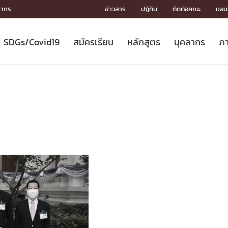
ลากร
ข่าวสาร
ปฏิทิน
ติดต่อคณะ
แผนผ
SDGs/Covid19
สมัครเรียน
หลักสูตร
บุคลากร
ภา
ION
ICS
MENTS
CH
Toward Innovative Society: fight
หลักสูตรที่เปิดสอน
หลักสูตรปริญญาตรี
คณะผู้บริหาร
หน่วยงาน
จรรยาบรรณนักวิจัย
เกี่ยวข้องกับ COVID-19















COVID19
(S
ปฏิทินรับสมัครนิสิต
หลักสูตรปริญญาเอก
โครงสร้างองค์กร
กลุ่มวิจัย
Partnership











N
Engineering My World : สร้างสรรค์
ศาสตราจารย์กิตติคุณ
ผลงานวิจัย
สิ่งอำนวยความสะดวก








โลกใหม่ด้วยวิศวกรรม
การ
ประชาสัมพันธ์ทุนวิจัย (ปกติ)
ดาวน์โหลด




ประกาศและแบบฟอร์ม
จุฬาฯ NetAuth





ติดต่อฝ่ายวิจัย
หน่วยวิศวศึกษา




multi-mentoring system

CS