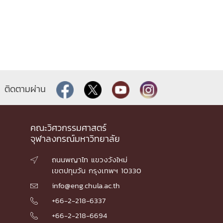
ติดตามผ่าน
คณะวิศวกรรมศาสตร์
จุฬาลงกรณ์มหาวิทยาลัย
ถนนพญาไท แขวงวังใหม่

เขตปทุมวัน กรุงเทพฯ 10330
info@eng.chula.ac.th

+66-2-218-6337

+66-2-218-6694
