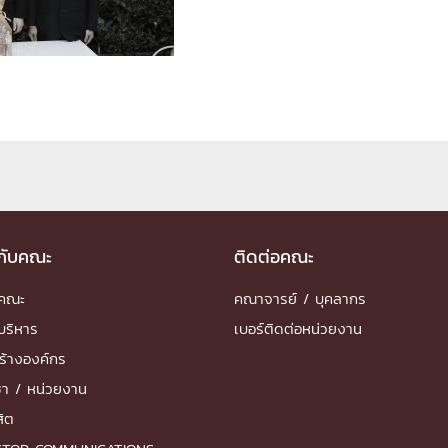
ด้วยวิศวกรรม
นรู้ตลอดชีวิต
งสร้างองค์กร
ุณ
วกับคณะ
ติดต่อคณะ
NTS
ำคณะ
คณาจารย์ / บุคลากร
บริหาร
เบอร์ติดต่อหน่วยงาน
ร้างองค์กร
ชา / หน่วยงาน
สิต