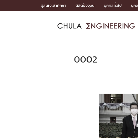
Skip
ผู้สนใจเข้าศึกษา
นิสิตปัจจุบัน
บุคคลทั่วไป
บุค
to
content
หน้าแรกSDGs/Covid19

Toward Innovative Society: fight COVID19
ADMISS
ACADEM
FACULTY
DEPART
RESEAR
ABOUT
หน้าแรกSDGs/Covid19

Sustainable Development Goals (SDGs)
ADMISSIO
0002
หน้าแรกสมัครเรียน
หน้าแรกหลักสูตร
หน้าแรกบุคลากร
หน้าแรกภาควิชา/หน่วยงาน
หน้าแรกวิจัย
หน้าแรกเกี่ยวกับคณะ






หน้าแรกสมัครเรียน

หลักสูตรที่เปิดสอน
ข่าวรับสมัครนิสิต
ปฏิทินรับสมัครนิสิต
ACADEMI
หน้าแรกหลักสูตร

หลักสูตรปริญญาตรี
หลักสูตรปริญญาโท
หลักสูตรปริญญาเอก
BULLETIN