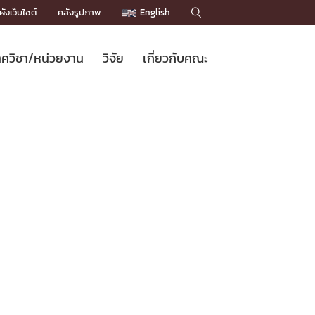
ังเว็บไซต์
คลังรูปภาพ
English

ควิชา/หน่วยงาน
วิจัย
เกี่ยวกับคณะ
Sustainable Development Goals
ข่าวรับสมัครนิสิต
หลักสูตรปริญญาโท
คณาจารย์ / บุคลากร
เบอร์ติดต่อหน่วยงาน
ข่าววิจัย
แนะนำคณะ


DGs)
BULLETIN
ทำเนียบศักดิ์อินทาเนีย
ทำเนียบนักวิจัย
โครงสร้างองค์กร
โครงการ Chula Engineering สนับสนุน
ปริญญากิตติมศักดิ์
วารสารวิชาการ
Facts and Figures
เรียนรู้ตลอดชีวิต (Lifelong Learning)
ประชาสัมพันธ์ทุนวิจัย (พิเศษ)
ติดต่อคณะ

คำถามด้านวิจัยที่พบบ่อย
ห้องสมุด

เชื่อมต่อหน่วยงานด้านวิจัย