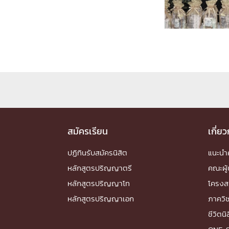
Engineering My World : สร้างสรรค์โลกใหม่
โครงการ Chula Engineering สนับสนุนการเรีย
(Lifelong Learning)
FACULTY
หน้าแรกบุคลากร

คณะผู้บริหาร
คณาจารย์ / บุคลากร
โคร
ทำเนียบศักดิ์อินทาเนีย
ศาสตราจารย์กิตติค
ปริญญากิตติมศักดิ์
สมัครเรียน
เกี่ย
DEPARTME
ปฏิทินรับสมัครนิสิต
แนะน
หลักสูตรปริญญาตรี
คณะผู้
หน้าแรกภาควิชา/หน่วยงาน

หลักสูตรปริญญาโท
โครงส
หน่วยงาน
เบอร์ติดต่อหน่วยงาน
หลักสูตรปริญญาเอก
ภาควิ
RESEARCH
ชีวิตนิ