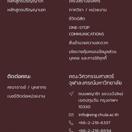
หลักสูตรปริญญาโท
โครงสร้างองค์กร
หลักสูตรปริญญาเอก
ภาควิชา / หน่วยงาน
ชีวิตนิสิต
ONE-STOP
COMMUNICATIONS
สิ่งอำนวยความสะดวก
นโยบายคุ้มครองข้อมูลส่วน
บุคคล และการใช้คุกกี้
ติดต่อคณะ
คณะวิศวกรรมศาสตร์
จุฬาลงกรณ์มหาวิทยาลัย
คณาจารย์ / บุคลากร
ถนนพญาไท แขวงวังใหม่

เบอร์ติดต่อหน่วยงาน
เขตปทุมวัน กรุงเทพฯ
10330
info@eng.chula.ac.th

+66-2-218-6337

+66-2-218-6694
