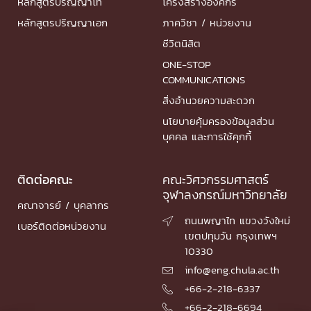
หลักสูตรปริญญาโท
โครงสร้างองค์กร
หลักสูตรปริญญาเอก
ภาควิชา / หน่วยงาน
ชีวิตนิสิต
ONE-STOP
COMMUNICATIONS
สิ่งอำนวยความสะดวก
นโยบายคุ้มครองข้อมูลส่วน
บุคคล และการใช้คุกกี้
ติดต่อคณะ
คณะวิศวกรรมศาสตร์
จุฬาลงกรณ์มหาวิทยาลัย
คณาจารย์ / บุคลากร
ถนนพญาไท แขวงวังใหม่

เบอร์ติดต่อหน่วยงาน
เขตปทุมวัน กรุงเทพฯ
10330
info@eng.chula.ac.th

+66-2-218-6337

+66-2-218-6694
