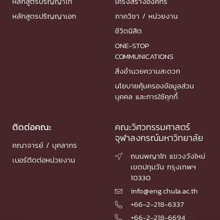
หลักสูตรปริญญาโท
โครงสร้างองค์กร
หลักสูตรปริญญาเอก
ภาควิชา / หน่วยงาน
ชีวิตนิสิต
ONE-STOP
COMMUNICATIONS
สิ่งอำนวยความสะดวก
นโยบายคุ้มครองข้อมูลส่วน
บุคคล และการใช้คุกกี้
ติดต่อคณะ
คณะวิศวกรรมศาสตร์
จุฬาลงกรณ์มหาวิทยาลัย
คณาจารย์ / บุคลากร
ถนนพญาไท แขวงวังใหม่

เบอร์ติดต่อหน่วยงาน
เขตปทุมวัน กรุงเทพฯ
10330
info@eng.chula.ac.th

+66-2-218-6337

+66-2-218-6694
