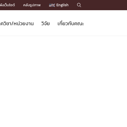
ังเว็บไซต์
คลังรูปภาพ
English

ควิชา/หน่วยงาน
วิจัย
เกี่ยวกับคณะ
Sustainable Development Goals
ข่าวรับสมัครนิสิต
หลักสูตรปริญญาโท
คณาจารย์ / บุคลากร
เบอร์ติดต่อหน่วยงาน
ข่าววิจัย
แนะนำคณะ


DGs)
BULLETIN
ทำเนียบศักดิ์อินทาเนีย
ทำเนียบนักวิจัย
โครงสร้างองค์กร
โครงการ Chula Engineering สนับสนุน
ปริญญากิตติมศักดิ์
วารสารวิชาการ
Facts and Figures
เรียนรู้ตลอดชีวิต (Lifelong Learning)
ประชาสัมพันธ์ทุนวิจัย (พิเศษ)
ติดต่อคณะ

คำถามด้านวิจัยที่พบบ่อย
ห้องสมุด

เชื่อมต่อหน่วยงานด้านวิจัย