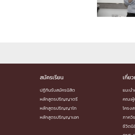
Engineering My World : สร้างสรรค์โลกใหม่
โครงการ Chula Engineering สนับสนุนการเรีย
(Lifelong Learning)
FACULTY
หน้าแรกบุคลากร

คณะผู้บริหาร
คณาจารย์ / บุคลากร
โคร
ทำเนียบศักดิ์อินทาเนีย
ศาสตราจารย์กิตติค
ปริญญากิตติมศักดิ์
สมัครเรียน
เกี่ย
DEPARTME
ปฏิทินรับสมัครนิสิต
แนะน
หลักสูตรปริญญาตรี
คณะผู้
หน้าแรกภาควิชา/หน่วยงาน

หลักสูตรปริญญาโท
โครงส
หน่วยงาน
เบอร์ติดต่อหน่วยงาน
หลักสูตรปริญญาเอก
ภาควิ
RESEARCH
ชีวิตนิ