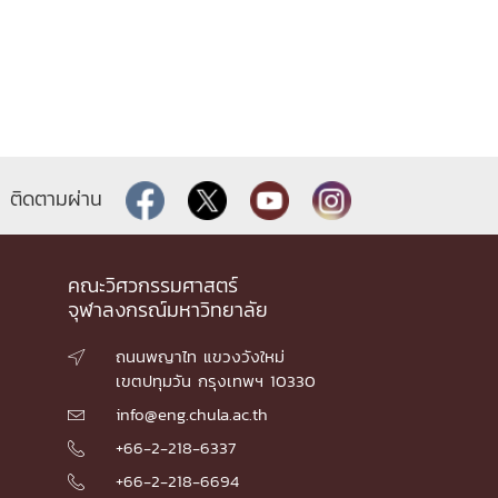
ติดตามผ่าน
คณะวิศวกรรมศาสตร์
จุฬาลงกรณ์มหาวิทยาลัย
ถนนพญาไท แขวงวังใหม่

เขตปทุมวัน กรุงเทพฯ 10330
info@eng.chula.ac.th

+66-2-218-6337

+66-2-218-6694
