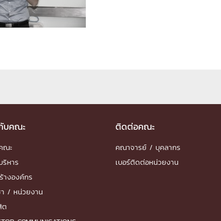
ด้วยวิศวกรรม
นรู้ตลอดชีวิต
งสร้างองค์กร
ุณ
วกับคณะ
ติดต่อคณะ
NTS
ำคณะ
คณาจารย์ / บุคลากร
บริหาร
เบอร์ติดต่อหน่วยงาน
ร้างองค์กร
ชา / หน่วยงาน
สิต