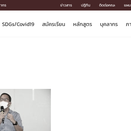
ลากร
ข่าวสาร
ปฏิทิน
ติดต่อคณะ
แผนผ
SDGs/Covid19
สมัครเรียน
หลักสูตร
บุคลากร
ภา
ION
ICS
MENTS
CH
Toward Innovative Society: fight
หลักสูตรที่เปิดสอน
หลักสูตรปริญญาตรี
คณะผู้บริหาร
หน่วยงาน
จรรยาบรรณนักวิจัย
เกี่ยวข้องกับ COVID-19















COVID19
(S
ปฏิทินรับสมัครนิสิต
หลักสูตรปริญญาเอก
โครงสร้างองค์กร
กลุ่มวิจัย
Partnership











N
Engineering My World : สร้างสรรค์
ศาสตราจารย์กิตติคุณ
ผลงานวิจัย
สิ่งอำนวยความสะดวก








โลกใหม่ด้วยวิศวกรรม
การ
ประชาสัมพันธ์ทุนวิจัย (ปกติ)
ดาวน์โหลด




ประกาศและแบบฟอร์ม
จุฬาฯ NetAuth





ติดต่อฝ่ายวิจัย
หน่วยวิศวศึกษา




multi-mentoring system

CS