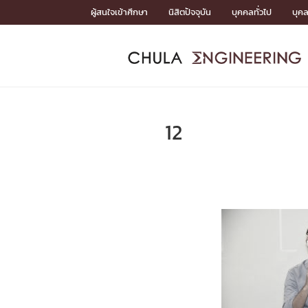
Skip
ผู้สนใจเข้าศึกษา
นิสิตปัจจุบัน
บุคคลทั่วไป
บุค
to
content
หน้าแรกSDGs/Covid19

Toward Innovative Society: fight COVID19
ADMISS
ACADEM
FACULTY
DEPART
RESEAR
ABOUT
หน้าแรกSDGs/Covid19

Sustainable Development Goals (SDGs)
ADMISSIO
12
หน้าแรกสมัครเรียน
หน้าแรกหลักสูตร
หน้าแรกบุคลากร
หน้าแรกภาควิชา/หน่วยงาน
หน้าแรกวิจัย
หน้าแรกเกี่ยวกับคณะ






หน้าแรกสมัครเรียน

หลักสูตรที่เปิดสอน
ข่าวรับสมัครนิสิต
ปฏิทินรับสมัครนิสิต
ACADEMI
หน้าแรกหลักสูตร

หลักสูตรปริญญาตรี
หลักสูตรปริญญาโท
หลักสูตรปริญญาเอก
BULLETIN