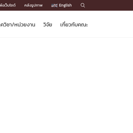
ังเว็บไซต์
คลังรูปภาพ
English

ควิชา/หน่วยงาน
วิจัย
เกี่ยวกับคณะ
Sustainable Development Goals
ข่าวรับสมัครนิสิต
หลักสูตรปริญญาโท
คณาจารย์ / บุคลากร
เบอร์ติดต่อหน่วยงาน
ข่าววิจัย
แนะนำคณะ


DGs)
BULLETIN
ทำเนียบศักดิ์อินทาเนีย
ทำเนียบนักวิจัย
โครงสร้างองค์กร
โครงการ Chula Engineering สนับสนุน
ปริญญากิตติมศักดิ์
วารสารวิชาการ
Facts and Figures
เรียนรู้ตลอดชีวิต (Lifelong Learning)
ประชาสัมพันธ์ทุนวิจัย (พิเศษ)
ติดต่อคณะ

คำถามด้านวิจัยที่พบบ่อย
ห้องสมุด

เชื่อมต่อหน่วยงานด้านวิจัย