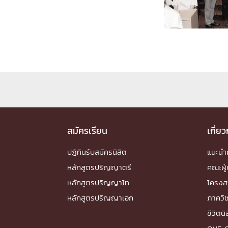
Engineering My World : สร้างสรรค์โลกใหม่
โครงการ Chula Engineering สนับสนุนการเรีย
(Lifelong Learning)
FACULTY
หน้าแรกบุคลากร

คณะผู้บริหาร
คณาจารย์ / บุคลากร
โคร
ทำเนียบศักดิ์อินทาเนีย
ศาสตราจารย์กิตติค
ปริญญากิตติมศักดิ์
สมัครเรียน
เกี่ย
DEPARTME
ปฏิทินรับสมัครนิสิต
แนะน
หลักสูตรปริญญาตรี
คณะผู้
หน้าแรกภาควิชา/หน่วยงาน

หลักสูตรปริญญาโท
โครงส
หน่วยงาน
เบอร์ติดต่อหน่วยงาน
หลักสูตรปริญญาเอก
ภาควิ
RESEARCH
ชีวิตนิ