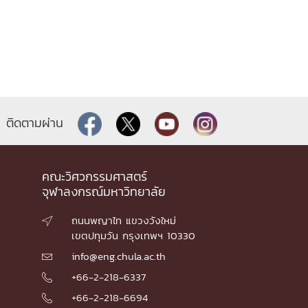
ติดตามผ่าน
คณะวิศวกรรมศาสตร์
จุฬาลงกรณ์มหาวิทยาลัย
ถนนพญาไท แขวงวังใหม่

เขตปทุมวัน กรุงเทพฯ 10330
info@eng.chula.ac.th

+66-2-218-6337

+66-2-218-6694
