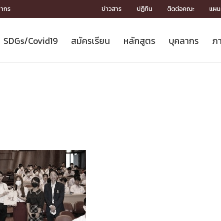
ลากร
ข่าวสาร
ปฏิทิน
ติดต่อคณะ
แผนผ
SDGs/Covid19
สมัครเรียน
หลักสูตร
บุคลากร
ภา
ION
ICS
MENTS
CH
Toward Innovative Society: fight
หลักสูตรที่เปิดสอน
หลักสูตรปริญญาตรี
คณะผู้บริหาร
หน่วยงาน
จรรยาบรรณนักวิจัย
เกี่ยวข้องกับ COVID-19















COVID19
(S
ปฏิทินรับสมัครนิสิต
หลักสูตรปริญญาเอก
โครงสร้างองค์กร
กลุ่มวิจัย
Partnership











N
Engineering My World : สร้างสรรค์
ศาสตราจารย์กิตติคุณ
ผลงานวิจัย
สิ่งอำนวยความสะดวก








โลกใหม่ด้วยวิศวกรรม
การ
ประชาสัมพันธ์ทุนวิจัย (ปกติ)
ดาวน์โหลด




ประกาศและแบบฟอร์ม
จุฬาฯ NetAuth





ติดต่อฝ่ายวิจัย
หน่วยวิศวศึกษา




multi-mentoring system

CS