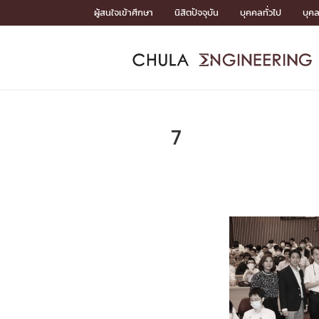
Skip
ผู้สนใจเข้าศึกษา
นิสิตปัจจุบัน
บุคคลทั่วไป
บุค
to
content
หน้าแรกSDGs/Covid19

Toward Innovative Society: fight COVID19
ADMISS
ACADEM
FACULTY
DEPART
RESEAR
ABOUT
หน้าแรกSDGs/Covid19

Sustainable Development Goals (SDGs)
ADMISSIO
7
หน้าแรกสมัครเรียน
หน้าแรกหลักสูตร
หน้าแรกบุคลากร
หน้าแรกภาควิชา/หน่วยงาน
หน้าแรกวิจัย
หน้าแรกเกี่ยวกับคณะ






หน้าแรกสมัครเรียน

หลักสูตรที่เปิดสอน
ข่าวรับสมัครนิสิต
ปฏิทินรับสมัครนิสิต
ACADEMI
หน้าแรกหลักสูตร

หลักสูตรปริญญาตรี
หลักสูตรปริญญาโท
หลักสูตรปริญญาเอก
BULLETIN