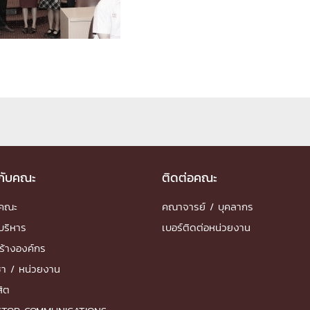
ด้วยวิศวกรรม
นรู้ตลอดชีวิต
งสร้างองค์กร
ุณ
วกับคณะ
ติดต่อคณะ
NTS
ำคณะ
คณาจารย์ / บุคลากร
บริหาร
เบอร์ติดต่อหน่วยงาน
ร้างองค์กร
ชา / หน่วยงาน
สิต