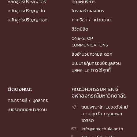
หลักสูตรปริญญาตรี
คณะผู้บริหาร
หลักสูตรปริญญาโท
โครงสร้างองค์กร
หลักสูตรปริญญาเอก
ภาควิชา / หน่วยงาน
ชีวิตนิสิต
ONE-STOP
COMMUNICATIONS
สิ่งอำนวยความสะดวก
นโยบายคุ้มครองข้อมูลส่วน
บุคคล และการใช้คุกกี้
ติดต่อคณะ
คณะวิศวกรรมศาสตร์
จุฬาลงกรณ์มหาวิทยาลัย
คณาจารย์ / บุคลากร
ถนนพญาไท แขวงวังใหม่

เบอร์ติดต่อหน่วยงาน
เขตปทุมวัน กรุงเทพฯ
10330
info@eng.chula.ac.th

+66-2-218-6337