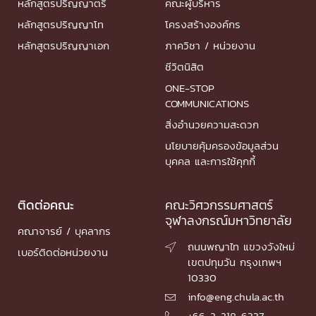
หลักสูตรปริญญาตรี
คณะผู้บริหาร
หลักสูตรปริญญาโท
โครงสร้างองค์กร
หลักสูตรปริญญาเอก
ภาควิชา / หน่วยงาน
ชีวิตนิสิต
ONE-STOP
COMMUNICATIONS
สิ่งอำนวยความสะดวก
นโยบายคุ้มครองข้อมูลส่วน
บุคคล และการใช้คุกกี้
ติดต่อคณะ
คณะวิศวกรรมศาสตร์
จุฬาลงกรณ์มหาวิทยาลัย
คณาจารย์ / บุคลากร
ถนนพญาไท แขวงวังใหม่

เบอร์ติดต่อหน่วยงาน
เขตปทุมวัน กรุงเทพฯ
10330
info@eng.chula.ac.th

+66-2-218-6337