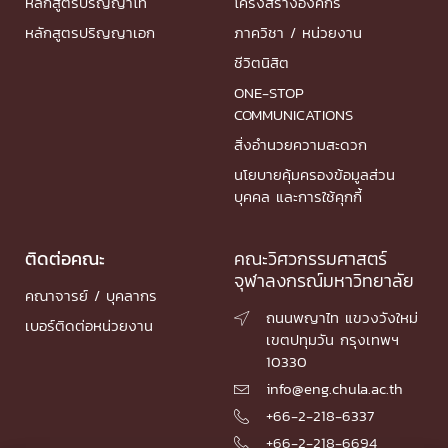
หลักสูตรปริญญาโท
โครงสร้างองค์กร
หลักสูตรปริญญาเอก
ภาควิชา / หน่วยงาน
ชีวิตนิสิต
ONE-STOP
COMMUNICATIONS
สิ่งอำนวยความสะดวก
นโยบายคุ้มครองข้อมูลส่วน
บุคคล และการใช้คุกกี้
ติดต่อคณะ
คณะวิศวกรรมศาสตร์
จุฬาลงกรณ์มหาวิทยาลัย
คณาจารย์ / บุคลากร
ถนนพญาไท แขวงวังใหม่

เบอร์ติดต่อหน่วยงาน
เขตปทุมวัน กรุงเทพฯ
10330
info@eng.chula.ac.th

+66-2-218-6337

+66-2-218-6694
