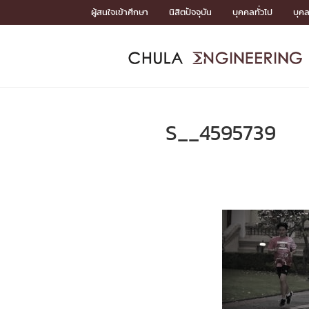
Skip
ผู้สนใจเข้าศึกษา
นิสิตปัจจุบัน
บุคคลทั่วไป
บุค
to
content
หน้าแรกSDGs/Covid19

Toward Innovative Society: fight COVID19
ADMISS
ACADEM
FACULTY
DEPART
RESEAR
ABOUT
หน้าแรกSDGs/Covid19

Sustainable Development Goals (SDGs)
ADMISSIO
S__4595739
หน้าแรกสมัครเรียน
หน้าแรกหลักสูตร
หน้าแรกบุคลากร
หน้าแรกภาควิชา/หน่วยงาน
หน้าแรกวิจัย
หน้าแรกเกี่ยวกับคณะ






หน้าแรกสมัครเรียน

หลักสูตรที่เปิดสอน
ข่าวรับสมัครนิสิต
ปฏิทินรับสมัครนิสิต
ACADEMI
หน้าแรกหลักสูตร

หลักสูตรปริญญาตรี
หลักสูตรปริญญาโท
หลักสูตรปริญญาเอก
BULLETIN