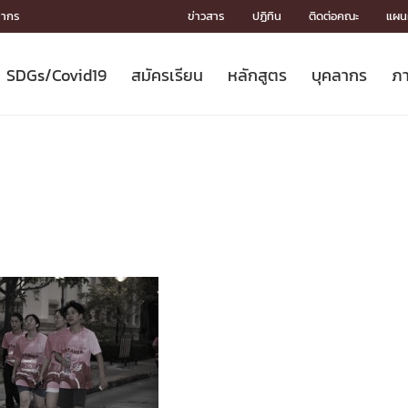
ลากร
ข่าวสาร
ปฏิทิน
ติดต่อคณะ
แผนผ
SDGs/Covid19
สมัครเรียน
หลักสูตร
บุคลากร
ภา
ION
ICS
MENTS
CH
Toward Innovative Society: fight
หลักสูตรที่เปิดสอน
หลักสูตรปริญญาตรี
คณะผู้บริหาร
หน่วยงาน
จรรยาบรรณนักวิจัย
เกี่ยวข้องกับ COVID-19















COVID19
(S
ปฏิทินรับสมัครนิสิต
หลักสูตรปริญญาเอก
โครงสร้างองค์กร
กลุ่มวิจัย
Partnership











N
Engineering My World : สร้างสรรค์
ศาสตราจารย์กิตติคุณ
ผลงานวิจัย
สิ่งอำนวยความสะดวก








โลกใหม่ด้วยวิศวกรรม
การ
ประชาสัมพันธ์ทุนวิจัย (ปกติ)
ดาวน์โหลด




ประกาศและแบบฟอร์ม
จุฬาฯ NetAuth





ติดต่อฝ่ายวิจัย
หน่วยวิศวศึกษา




multi-mentoring system

CS