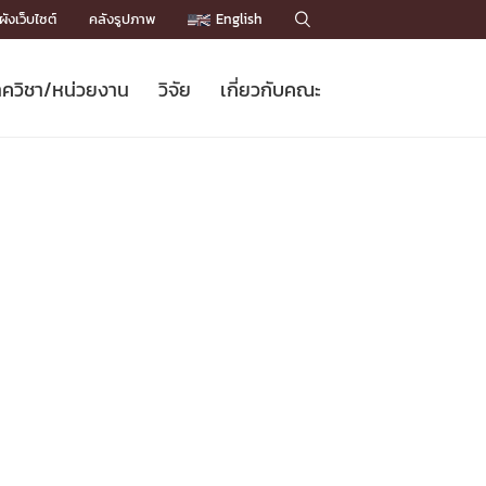
ังเว็บไซต์
คลังรูปภาพ
English

ควิชา/หน่วยงาน
วิจัย
เกี่ยวกับคณะ
Sustainable Development Goals
ข่าวรับสมัครนิสิต
หลักสูตรปริญญาโท
คณาจารย์ / บุคลากร
เบอร์ติดต่อหน่วยงาน
ข่าววิจัย
แนะนำคณะ


DGs)
BULLETIN
ทำเนียบศักดิ์อินทาเนีย
ทำเนียบนักวิจัย
โครงสร้างองค์กร
โครงการ Chula Engineering สนับสนุน
ปริญญากิตติมศักดิ์
วารสารวิชาการ
Facts and Figures
เรียนรู้ตลอดชีวิต (Lifelong Learning)
ประชาสัมพันธ์ทุนวิจัย (พิเศษ)
ติดต่อคณะ

คำถามด้านวิจัยที่พบบ่อย
ห้องสมุด

เชื่อมต่อหน่วยงานด้านวิจัย