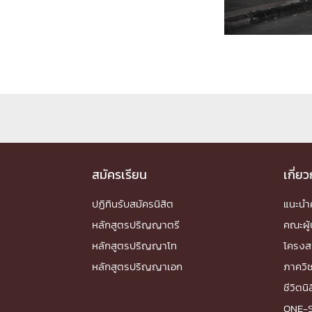
Engineering My World : สร้างสรรค์โลกใหม่
โครงการ Chula Engineering สนับสนุนการเรีย
(Lifelong Learning)
FACULTY
หน้าแรกบุคลากร

คณะผู้บริหาร
คณาจารย์ / บุคลากร
โคร
ทำเนียบศักดิ์อินทาเนีย
ศาสตราจารย์กิตติค
สมัครเรียน
ปริญญากิตติมศักดิ์
เกี่ย
DEPARTME
ปฏิทินรับสมัครนิสิต
แนะน
หลักสูตรปริญญาตรี
คณะผู้
หน้าแรกภาควิชา/หน่วยงาน

หลักสูตรปริญญาโท
โครงส
หน่วยงาน
เบอร์ติดต่อหน่วยงาน
หลักสูตรปริญญาเอก
ภาควิ
RESEARCH
ชีวิตนิ
ONE-