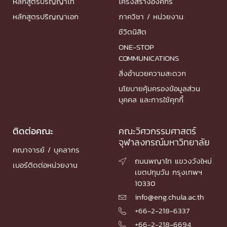
หลักสูตรปริญญาโท
โครงสร้างองค์กร
หลักสูตรปริญญาเอก
ภาควิชา / หน่วยงาน
ชีวิตนิสิต
ONE-STOP
COMMUNICATIONS
สิ่งอำนวยความสะดวก
นโยบายคุ้มครองข้อมูลส่วน
บุคคล และการใช้คุกกี้
ติดต่อคณะ
คณะวิศวกรรมศาสตร์
จุฬาลงกรณ์มหาวิทยาลัย
คณาจารย์ / บุคลากร
ถนนพญาไท แขวงวังใหม่

เบอร์ติดต่อหน่วยงาน
เขตปทุมวัน กรุงเทพฯ
10330
info@eng.chula.ac.th

+66-2-218-6337

+66-2-218-6694
