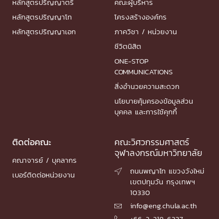
หลักสูตรปริญญาตรี
คณะผู้บริหาร
หลักสูตรปริญญาโท
โครงสร้างองค์กร
หลักสูตรปริญญาเอก
ภาควิชา / หน่วยงาน
ชีวิตนิสิต
ONE-STOP
COMMUNICATIONS
สิ่งอำนวยความสะดวก
นโยบายคุ้มครองข้อมูลส่วน
บุคคล และการใช้คุกกี้
ติดต่อคณะ
คณะวิศวกรรมศาสตร์
จุฬาลงกรณ์มหาวิทยาลัย
คณาจารย์ / บุคลากร
ถนนพญาไท แขวงวังใหม่

เบอร์ติดต่อหน่วยงาน
เขตปทุมวัน กรุงเทพฯ
10330
info@eng.chula.ac.th

+66-2-218-6337