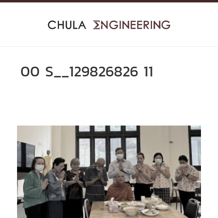
Skip
to
content
00 S__129826826 11