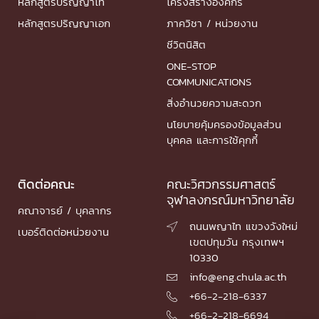
หลักสูตรปริญญาโท
โครงสร้างองค์กร
หลักสูตรปริญญาเอก
ภาควิชา / หน่วยงาน
ชีวิตนิสิต
ONE-STOP
COMMUNICATIONS
สิ่งอำนวยความสะดวก
นโยบายคุ้มครองข้อมูลส่วน
บุคคล และการใช้คุกกี้
ติดต่อคณะ
คณะวิศวกรรมศาสตร์
จุฬาลงกรณ์มหาวิทยาลัย
คณาจารย์ / บุคลากร
ถนนพญาไท แขวงวังใหม่

เบอร์ติดต่อหน่วยงาน
เขตปทุมวัน กรุงเทพฯ
10330
info@eng.chula.ac.th

+66-2-218-6337

+66-2-218-6694
