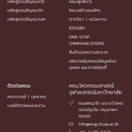
หลักสูตรปริญญาตรี
คณะผู้บริหาร
หลักสูตรปริญญาโท
โครงสร้างองค์กร
หลักสูตรปริญญาเอก
ภาควิชา / หน่วยงาน
ชีวิตนิสิต
ONE-STOP
COMMUNICATIONS
สิ่งอำนวยความสะดวก
นโยบายคุ้มครองข้อมูลส่วน
บุคคล และการใช้คุกกี้
ติดต่อคณะ
คณะวิศวกรรมศาสตร์
จุฬาลงกรณ์มหาวิทยาลัย
คณาจารย์ / บุคลากร
ถนนพญาไท แขวงวังใหม่

เบอร์ติดต่อหน่วยงาน
เขตปทุมวัน กรุงเทพฯ
10330
info@eng.chula.ac.th

+66-2-218-6337