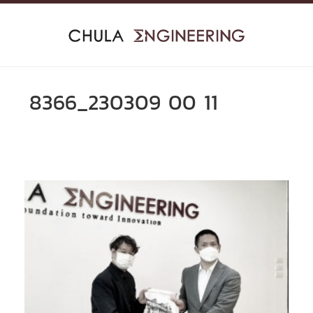
Skip
to
content
8366_230309 00 11