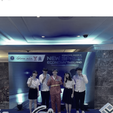
การ
ุนวิจัย (พิเศษ)
บ่อย
tnership
ณะ
ษา