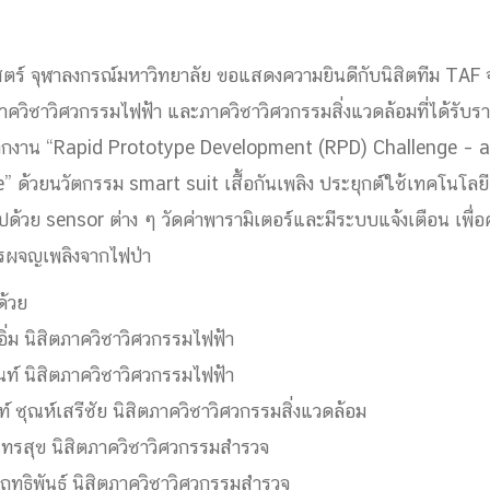
ด้วยวิศวกรรม
นรู้ตลอดชีวิต
ร์ จุฬาลงกรณ์มหาวิทยาลัย ขอแสดงความยินดีกับนิสิตทีม TAF 
ควิชาวิศวกรรมไฟฟ้า และภาควิชาวิศวกรรมสิ่งแวดล้อมที่ได้รับรา
กงาน “Rapid Prototype Development (RPD) Challenge – 
 ด้วยนวัตกรรม smart suit เสื้อกันเพลิง ประยุกต์ใช้เทคโนโล
งสร้างองค์กร
ด้วย sensor ต่าง ๆ วัดค่าพารามิเตอร์และมีระบบแจ้งเตือน เพื
ุณ
ารผจญเพลิงจากไฟป่า
NTS
้วย
ิ่ม นิสิตภาควิชาวิศวกรรมไฟฟ้า
นท์ นิสิตภาควิชาวิศวกรรมไฟฟ้า
์ ชุณห์เสรีชัย นิสิตภาควิชาวิศวกรรมสิ่งแวดล้อม
นทรสุข นิสิตภาควิชาวิศวกรรมสำรวจ
 ฤทธิพันธ์ นิสิตภาควิชาวิศวกรรมสำรวจ