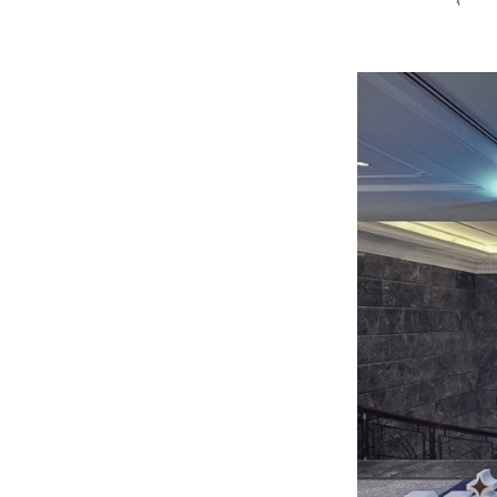
หน้าแรกวิจัย

จรรยาบรรณนักวิจัย
ข่าววิจัย
กลุ่มวิจัย
ทำเนียบนักวิจัย
ผลงานวิจัย
วารสารวิชา
ประชาสัมพันธ์ทุนวิจัย (ปกติ)
ประชาสัมพันธ์ท
ประกาศและแบบฟอร์ม
คำถามด้านวิจัยที่พบ
ติดต่อฝ่ายวิจัย
เชื่อมต่อหน่วยงานด้านวิจัย
multi-mentoring system
ABOUT
หน้าแรกเกี่ยวกับคณะ

เกี่ยวข้องกับ COVID-19
แนะนำคณะ
Par
โครงสร้างองค์กร
สิ่งอำนวยความสะดวก
Facts and Figures
ดาวน์โหลด
ติดต่อค
จุฬาฯ NetAuth
ห้องสมุด
หน่วยวิศวศึก