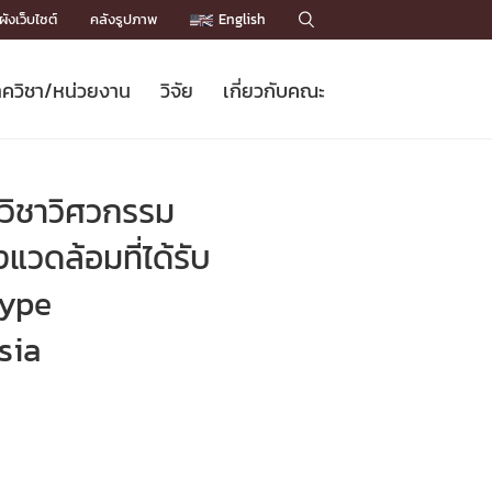
ังเว็บไซต์
คลังรูปภาพ
English

ควิชา/หน่วยงาน
วิจัย
เกี่ยวกับคณะ
Sustainable Development Goals
ข่าวรับสมัครนิสิต
หลักสูตรปริญญาโท
คณาจารย์ / บุคลากร
เบอร์ติดต่อหน่วยงาน
ข่าววิจัย
แนะนำคณะ


DGs)
BULLETIN
ทำเนียบศักดิ์อินทาเนีย
ทำเนียบนักวิจัย
โครงสร้างองค์กร
วิชาวิศวกรรม
โครงการ Chula Engineering สนับสนุน
ปริญญากิตติมศักดิ์
วารสารวิชาการ
Facts and Figures
เรียนรู้ตลอดชีวิต (Lifelong Learning)
ประชาสัมพันธ์ทุนวิจัย (พิเศษ)
ติดต่อคณะ

วดล้อมที่ได้รับ
คำถามด้านวิจัยที่พบบ่อย
ห้องสมุด

type
เชื่อมต่อหน่วยงานด้านวิจัย
sia