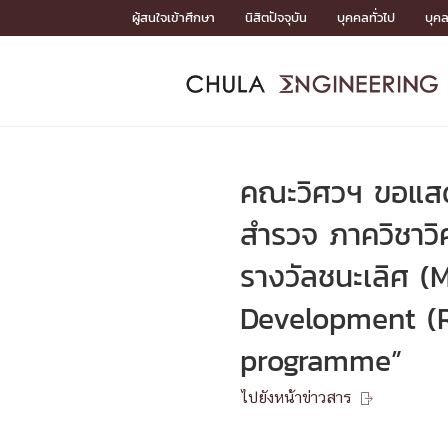
Skip
ผู้สนใจเข้าศึกษา
นิสิตปัจจุบัน
บุคคลทั่วไป
บุค
to
content
หน้าแรกSDGs/Covid19

Toward Innovative Society: fight COVID19
ADMISS
ACADEM
FACULTY
DEPART
RESEAR
ABOUT
หน้าแรกSDGs/Covid19

Sustainable Development Goals (SDGs)
ADMISSIO
คณะวิศวฯ ขอแสด
หน้าแรกสมัครเรียน
หน้าแรกหลักสูตร
หน้าแรกบุคลากร
หน้าแรกภาควิชา/หน่วยงาน
หน้าแรกวิจัย
หน้าแรกเกี่ยวกับคณะ






สำรวจ ภาควิชาวิ
หน้าแรกสมัครเรียน

รางวัลชนะเลิศ 
หลักสูตรที่เปิดสอน
ข่าวรับสมัครนิสิต
ปฏิทินรับสมัครนิสิต
Development (R
ACADEMI
programme”
หน้าแรกหลักสูตร

ไปยังหน้าข่าวสาร

หลักสูตรปริญญาตรี
หลักสูตรปริญญาโท
หลักสูตรปริญญาเอก
BULLETIN