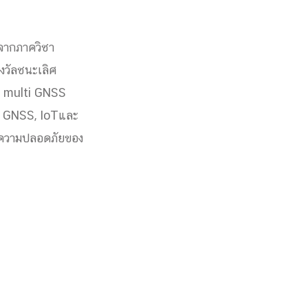
จากภาควิชา
งวัลชนะเลิศ
a multi GNSS
ยี GNSS, IoTและ
่อความปลอดภัยของ