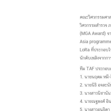
Engineering My World : สร้างสรรค์โลกใหม่
โครงการ Chula Engineering สนับสนุนการเรีย
คณะวิศวกรรมศาสต
(Lifelong Learning)
วิศวกรรมสำรวจ ภา
FACULTY
(MGA Award) จา
Asia programme”
หน้าแรกบุคลากร

คณะผู้บริหาร
คณาจารย์ / บุคลากร
โคร
LoRa ที่ประกอบไป
ทำเนียบศักดิ์อินทาเนีย
ศาสตราจารย์กิตติค
นักดับเพลิงจากก
ปริญญากิตติมศักดิ์
DEPARTME
ทีม TAF ประกอบด
1. นายนฤดม หมี-อ
2. นายนิธิ อจละนั
หน้าแรกภาควิชา/หน่วยงาน

หน่วยงาน
เบอร์ติดต่อหน่วยงาน
3. นางสาวนิชานันท
RESEARCH
4. นายณฐพงศ์ อิ
5. นางสาวอนุธิดา