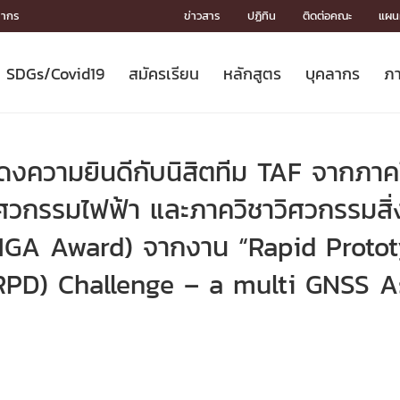
ลากร
ข่าวสาร
ปฏิทิน
ติดต่อคณะ
แผนผ
SDGs/Covid19
สมัครเรียน
หลักสูตร
บุคลากร
ภา
ION
ICS
MENTS
CH
Toward Innovative Society: fight
หลักสูตรที่เปิดสอน
หลักสูตรปริญญาตรี
คณะผู้บริหาร
หน่วยงาน
จรรยาบรรณนักวิจัย
เกี่ยวข้องกับ COVID-19















COVID19
(S
ปฏิทินรับสมัครนิสิต
หลักสูตรปริญญาเอก
โครงสร้างองค์กร
กลุ่มวิจัย
Partnership











N
งความยินดีกับนิสิตทีม TAF จากภาค
Engineering My World : สร้างสรรค์
ศาสตราจารย์กิตติคุณ
ผลงานวิจัย
สิ่งอำนวยความสะดวก








โลกใหม่ด้วยวิศวกรรม
การ
ประชาสัมพันธ์ทุนวิจัย (ปกติ)
ดาวน์โหลด




ศวกรรมไฟฟ้า และภาควิชาวิศวกรรมสิ่งแ
ประกาศและแบบฟอร์ม
จุฬาฯ NetAuth





(MGA Award) จากงาน “Rapid Proto
ติดต่อฝ่ายวิจัย
หน่วยวิศวศึกษา




multi-mentoring system

PD) Challenge – a multi GNSS A
CS