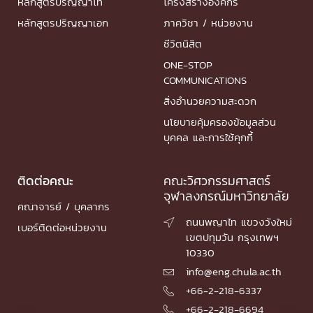
หลักสูตรปริญญาโท
โครงสร้างองค์กร
หลักสูตรปริญญาเอก
ภาควิชา / หน่วยงาน
ชีวิตนิสิต
ONE-STOP
COMMUNICATIONS
สิ่งอำนวยความสะดวก
นโยบายคุ้มครองข้อมูลส่วน
บุคคล และการใช้คุกกี้
ติดต่อคณะ
คณะวิศวกรรมศาสตร์
จุฬาลงกรณ์มหาวิทยาลัย
คณาจารย์ / บุคลากร
ถนนพญาไท แขวงวังใหม่

เบอร์ติดต่อหน่วยงาน
เขตปทุมวัน กรุงเทพฯ
10330
info@eng.chula.ac.th

+66-2-218-6337

+66-2-218-6694
