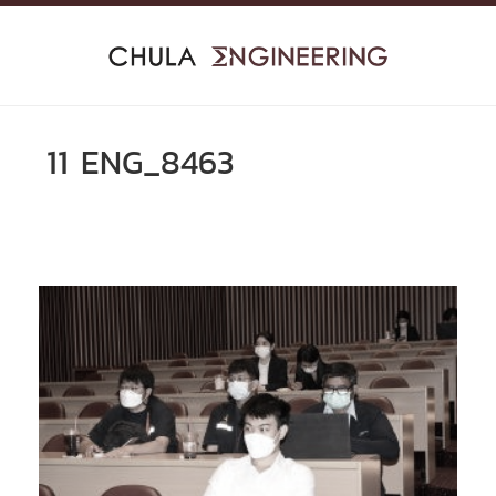
Skip
to
content
11 ENG_8463