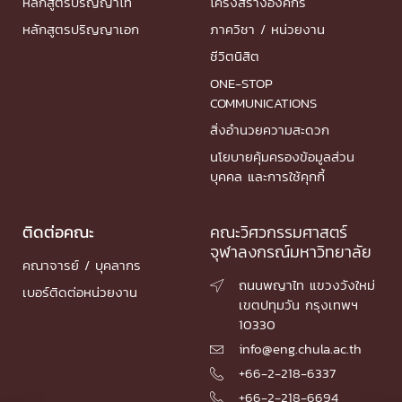
หลักสูตรปริญญาโท
โครงสร้างองค์กร
หลักสูตรปริญญาเอก
ภาควิชา / หน่วยงาน
ชีวิตนิสิต
ONE-STOP
COMMUNICATIONS
สิ่งอำนวยความสะดวก
นโยบายคุ้มครองข้อมูลส่วน
บุคคล และการใช้คุกกี้
ติดต่อคณะ
คณะวิศวกรรมศาสตร์
จุฬาลงกรณ์มหาวิทยาลัย
คณาจารย์ / บุคลากร
ถนนพญาไท แขวงวังใหม่

เบอร์ติดต่อหน่วยงาน
เขตปทุมวัน กรุงเทพฯ
10330
info@eng.chula.ac.th

+66-2-218-6337

+66-2-218-6694
