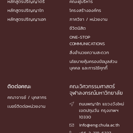
หลักสูตรปริญญาตรี
คณะผู้บริหาร
หลักสูตรปริญญาโท
โครงสร้างองค์กร
หลักสูตรปริญญาเอก
ภาควิชา / หน่วยงาน
ชีวิตนิสิต
ONE-STOP
COMMUNICATIONS
สิ่งอำนวยความสะดวก
นโยบายคุ้มครองข้อมูลส่วน
บุคคล และการใช้คุกกี้
ติดต่อคณะ
คณะวิศวกรรมศาสตร์
จุฬาลงกรณ์มหาวิทยาลัย
คณาจารย์ / บุคลากร
ถนนพญาไท แขวงวังใหม่

เบอร์ติดต่อหน่วยงาน
เขตปทุมวัน กรุงเทพฯ
10330
info@eng.chula.ac.th

+66-2-218-6337