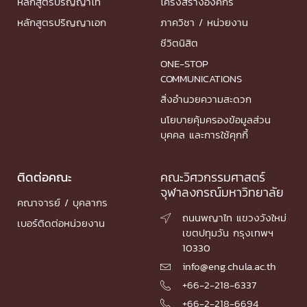
หลักสูตรปริญญาโท
โครงสร้างองค์กร
หลักสูตรปริญญาเอก
ภาควิชา / หน่วยงาน
ชีวิตนิสิต
ONE-STOP
COMMUNICATIONS
สิ่งอำนวยความสะดวก
นโยบายคุ้มครองข้อมูลส่วน
บุคคล และการใช้คุกกี้
ติดต่อคณะ
คณะวิศวกรรมศาสตร์
จุฬาลงกรณ์มหาวิทยาลัย
คณาจารย์ / บุคลากร
ถนนพญาไท แขวงวังใหม่

เบอร์ติดต่อหน่วยงาน
เขตปทุมวัน กรุงเทพฯ
10330
info@eng.chula.ac.th

+66-2-218-6337

+66-2-218-6694
