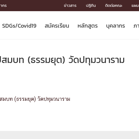
ลากร
ข่าวสาร
ปฏิทิน
ติดต่อคณะ
แผนผ
SDGs/Covid19
สมัครเรียน
หลักสูตร
บุคลากร
ภา
ION
ICS
MENTS
CH
Toward Innovative Society: fight
หลักสูตรที่เปิดสอน
หลักสูตรปริญญาตรี
คณะผู้บริหาร
หน่วยงาน
จรรยาบรรณนักวิจัย
เกี่ยวข้องกับ COVID-19















COVID19
(S
ปฏิทินรับสมัครนิสิต
หลักสูตรปริญญาเอก
โครงสร้างองค์กร
กลุ่มวิจัย
Partnership











N
สมบท (ธรรมยุต) วัดปทุมวนาราม
Engineering My World : สร้างสรรค์
ศาสตราจารย์กิตติคุณ
ผลงานวิจัย
สิ่งอำนวยความสะดวก








โลกใหม่ด้วยวิศวกรรม
การ
ประชาสัมพันธ์ทุนวิจัย (ปกติ)
ดาวน์โหลด




ประกาศและแบบฟอร์ม
จุฬาฯ NetAuth





ติดต่อฝ่ายวิจัย
หน่วยวิศวศึกษา




multi-mentoring system

มบท (ธรรมยุต) วัดปทุมวนาราม
CS