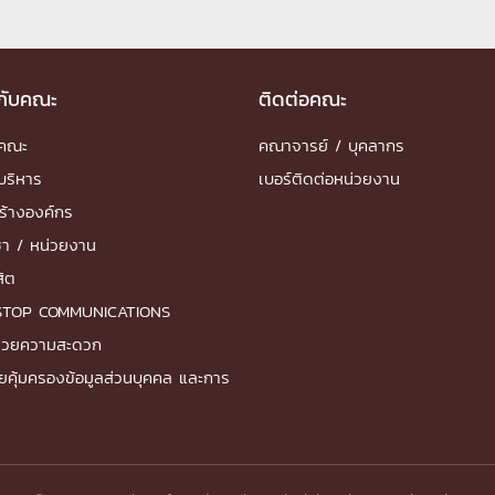
ด้วยวิศวกรรม
นรู้ตลอดชีวิต
วกับคณะ
ติดต่อคณะ
ำคณะ
คณาจารย์ / บุคลากร
บริหาร
เบอร์ติดต่อหน่วยงาน
ร้างองค์กร
งสร้างองค์กร
ุณ
ชา / หน่วยงาน
สิต
NTS
STOP COMMUNICATIONS
ำนวยความสะดวก
ยคุ้มครองข้อมูลส่วนบุคคล และการ