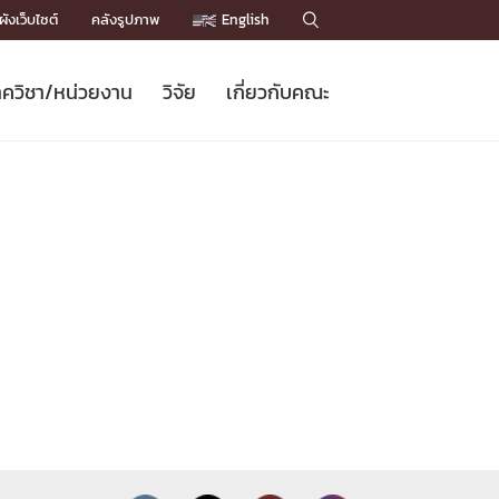
ังเว็บไซต์
คลังรูปภาพ
English

ควิชา/หน่วยงาน
วิจัย
เกี่ยวกับคณะ
Sustainable Development Goals
ข่าวรับสมัครนิสิต
หลักสูตรปริญญาโท
คณาจารย์ / บุคลากร
เบอร์ติดต่อหน่วยงาน
ข่าววิจัย
แนะนำคณะ


DGs)
BULLETIN
ทำเนียบศักดิ์อินทาเนีย
ทำเนียบนักวิจัย
โครงสร้างองค์กร
โครงการ Chula Engineering สนับสนุน
ปริญญากิตติมศักดิ์
วารสารวิชาการ
Facts and Figures
เรียนรู้ตลอดชีวิต (Lifelong Learning)
ประชาสัมพันธ์ทุนวิจัย (พิเศษ)
ติดต่อคณะ

คำถามด้านวิจัยที่พบบ่อย
ห้องสมุด

เชื่อมต่อหน่วยงานด้านวิจัย