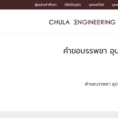
Skip
ผู้สนใจเข้าศึกษา
นิสิตปัจจุบัน
บุคคลทั่วไป
บุค
to
content
หน้าแรกSDGs/Covid19

Toward Innovative Society: fight COVID19
ADMISS
ACADEM
FACULTY
DEPART
RESEAR
ABOUT
หน้าแรกSDGs/Covid19

Sustainable Development Goals (SDGs)
ADMISSIO
คำขอบรรพชา อุป
หน้าแรกสมัครเรียน
หน้าแรกหลักสูตร
หน้าแรกบุคลากร
หน้าแรกภาควิชา/หน่วยงาน
หน้าแรกวิจัย
หน้าแรกเกี่ยวกับคณะ






หน้าแรกสมัครเรียน

หลักสูตรที่เปิดสอน
ข่าวรับสมัครนิสิต
ปฏิทินรับสมัครนิสิต
คำขอบรรพชา อุปส
ACADEMI
หน้าแรกหลักสูตร

หลักสูตรปริญญาตรี
หลักสูตรปริญญาโท
หลักสูตรปริญญาเอก
BULLETIN