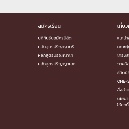
Engineering My World : สร้างสรรค์โลกใหม่
โครงการ Chula Engineering สนับสนุนการเรีย
(Lifelong Learning)
สมัครเรียน
เกี่ย
FACULTY
ปฏิทินรับสมัครนิสิต
แนะน
หลักสูตรปริญญาตรี
คณะผู้
หน้าแรกบุคลากร

หลักสูตรปริญญาโท
โครงส
คณะผู้บริหาร
คณาจารย์ / บุคลากร
โคร
หลักสูตรปริญญาเอก
ทำเนียบศักดิ์อินทาเนีย
ศาสตราจารย์กิตติค
ภาควิ
ปริญญากิตติมศักดิ์
ชีวิตนิ
DEPARTME
ONE-
สิ่งอ
หน้าแรกภาควิชา/หน่วยงาน
นโยบา

ใช้คุกกี้
หน่วยงาน
เบอร์ติดต่อหน่วยงาน
RESEARCH