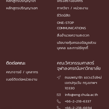
หลักสูตรปริญญาโท
โครงสร้างองค์กร
หลักสูตรปริญญาเอก
ภาควิชา / หน่วยงาน
ชีวิตนิสิต
ONE-STOP
COMMUNICATIONS
สิ่งอำนวยความสะดวก
นโยบายคุ้มครองข้อมูลส่วน
บุคคล และการใช้คุกกี้
ติดต่อคณะ
คณะวิศวกรรมศาสตร์
จุฬาลงกรณ์มหาวิทยาลัย
คณาจารย์ / บุคลากร
ถนนพญาไท แขวงวังใหม่

เบอร์ติดต่อหน่วยงาน
เขตปทุมวัน กรุงเทพฯ
10330
info@eng.chula.ac.th

+66-2-218-6337

+66-2-218-6694
