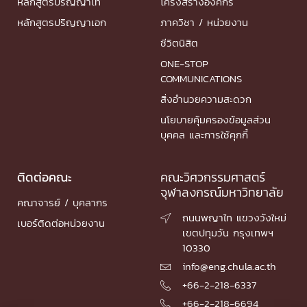
หลักสูตรปริญญาโท
โครงสร้างองค์กร
หลักสูตรปริญญาเอก
ภาควิชา / หน่วยงาน
ชีวิตนิสิต
ONE-STOP
COMMUNICATIONS
สิ่งอำนวยความสะดวก
นโยบายคุ้มครองข้อมูลส่วน
บุคคล และการใช้คุกกี้
ติดต่อคณะ
คณะวิศวกรรมศาสตร์
จุฬาลงกรณ์มหาวิทยาลัย
คณาจารย์ / บุคลากร
ถนนพญาไท แขวงวังใหม่

เบอร์ติดต่อหน่วยงาน
เขตปทุมวัน กรุงเทพฯ
10330
info@eng.chula.ac.th

+66-2-218-6337

+66-2-218-6694
