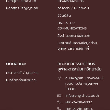
หลักสูตรปริญญาโท
โครงสร้างองค์กร
หลักสูตรปริญญาเอก
ภาควิชา / หน่วยงาน
ชีวิตนิสิต
ONE-STOP
COMMUNICATIONS
สิ่งอำนวยความสะดวก
นโยบายคุ้มครองข้อมูลส่วน
บุคคล และการใช้คุกกี้
ติดต่อคณะ
คณะวิศวกรรมศาสตร์
จุฬาลงกรณ์มหาวิทยาลัย
คณาจารย์ / บุคลากร
ถนนพญาไท แขวงวังใหม่

เบอร์ติดต่อหน่วยงาน
เขตปทุมวัน กรุงเทพฯ
10330
info@eng.chula.ac.th

+66-2-218-6337

+66-2-218-6694
