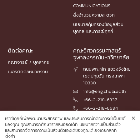
COMMUNICATIONS
สิ่งอำนวยความสะดวก
นโยบายคุ้มครองข้อมูลส่วน
บุคคล และการใช้คุกกี้
ติดต่อคณะ
คณะวิศวกรรมศาสตร์
จุฬาลงกรณ์มหาวิทยาลัย
คณาจารย์ / บุคลากร
ถนนพญาไท แขวงวังใหม่

เบอร์ติดต่อหน่วยงาน
เขตปทุมวัน กรุงเทพฯ
10330
info@eng.chula.ac.th

+66-2-218-6337

+66-2-218-6694

เราใช้คุกกี้เพื่อพัฒนาประสิทธิภาพ และประสบการณ์ที่ดีในการใช้เว็บไซต์
ของคุณ คุณสามารถศึกษารายละเอียดได้ที่
นโยบายความเป็นส่วนตัว
และสามารถจัดการความเป็นส่วนตัวเองได้ของคุณได้เองโดยคลิกที่
© 2026 Faculty of Engineering, Chulalongkorn University
ตั้งค่า