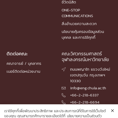
ชีวิตนิสิต
ONE-STOP
COMMUNICATIONS
สิ่งอำนวยความสะดวก
นโยบายคุ้มครองข้อมูลส่วน
บุคคล และการใช้คุกกี้
ติดต่อคณะ
คณะวิศวกรรมศาสตร์
จุฬาลงกรณ์มหาวิทยาลัย
คณาจารย์ / บุคลากร
ถนนพญาไท แขวงวังใหม่

เบอร์ติดต่อหน่วยงาน
เขตปทุมวัน กรุงเทพฯ
10330
info@eng.chula.ac.th

+66-2-218-6337

+66-2-218-6694

เราใช้คุกกี้เพื่อพัฒนาประสิทธิภาพ และประสบการณ์ที่ดีในการใช้เว็บไซต์
ของคุณ คุณสามารถศึกษารายละเอียดได้ที่
นโยบายความเป็นส่วนตัว