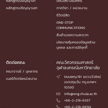
หลักสูตรปริญญาโท
โครงสร้างองค์กร
หลักสูตรปริญญาเอก
ภาควิชา / หน่วยงาน
ชีวิตนิสิต
ONE-STOP
COMMUNICATIONS
สิ่งอำนวยความสะดวก
นโยบายคุ้มครองข้อมูลส่วน
บุคคล และการใช้คุกกี้
ติดต่อคณะ
คณะวิศวกรรมศาสตร์
จุฬาลงกรณ์มหาวิทยาลัย
คณาจารย์ / บุคลากร
ถนนพญาไท แขวงวังใหม่

เบอร์ติดต่อหน่วยงาน
เขตปทุมวัน กรุงเทพฯ
10330
info@eng.chula.ac.th

+66-2-218-6337

+66-2-218-6694
