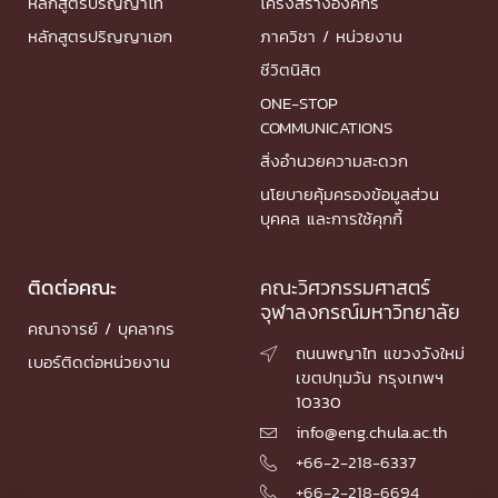
หลักสูตรปริญญาโท
โครงสร้างองค์กร
หลักสูตรปริญญาเอก
ภาควิชา / หน่วยงาน
ชีวิตนิสิต
ONE-STOP
COMMUNICATIONS
สิ่งอำนวยความสะดวก
นโยบายคุ้มครองข้อมูลส่วน
บุคคล และการใช้คุกกี้
ติดต่อคณะ
คณะวิศวกรรมศาสตร์
จุฬาลงกรณ์มหาวิทยาลัย
คณาจารย์ / บุคลากร
ถนนพญาไท แขวงวังใหม่

เบอร์ติดต่อหน่วยงาน
เขตปทุมวัน กรุงเทพฯ
10330
info@eng.chula.ac.th

+66-2-218-6337

+66-2-218-6694
