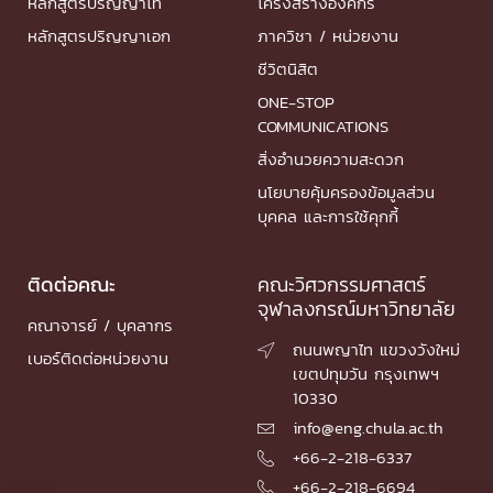
หลักสูตรปริญญาโท
โครงสร้างองค์กร
หลักสูตรปริญญาเอก
ภาควิชา / หน่วยงาน
ชีวิตนิสิต
ONE-STOP
COMMUNICATIONS
สิ่งอำนวยความสะดวก
นโยบายคุ้มครองข้อมูลส่วน
บุคคล และการใช้คุกกี้
ติดต่อคณะ
คณะวิศวกรรมศาสตร์
จุฬาลงกรณ์มหาวิทยาลัย
คณาจารย์ / บุคลากร
ถนนพญาไท แขวงวังใหม่

เบอร์ติดต่อหน่วยงาน
เขตปทุมวัน กรุงเทพฯ
10330
info@eng.chula.ac.th

+66-2-218-6337

+66-2-218-6694
