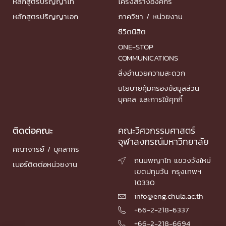
หลักสูตรปริญญาโท
โครงสร้างองค์กร
หลักสูตรปริญญาเอก
ภาควิชา / หน่วยงาน
ชีวิตนิสิต
ONE-STOP
COMMUNICATIONS
สิ่งอำนวยความสะดวก
นโยบายคุ้มครองข้อมูลส่วน
บุคคล และการใช้คุกกี้
ติดต่อคณะ
คณะวิศวกรรมศาสตร์
จุฬาลงกรณ์มหาวิทยาลัย
คณาจารย์ / บุคลากร
ถนนพญาไท แขวงวังใหม่

เบอร์ติดต่อหน่วยงาน
เขตปทุมวัน กรุงเทพฯ
10330
info@eng.chula.ac.th

+66-2-218-6337

+66-2-218-6694
